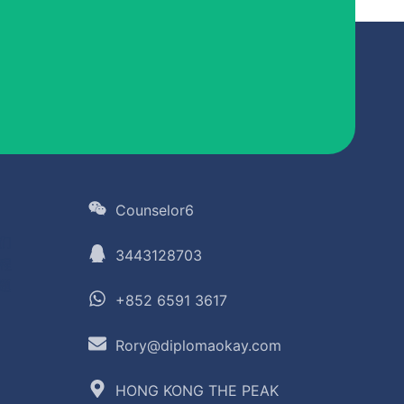
Counselor6
们
3443128703
程
题
+852 6591 3617
Rory@diplomaokay.com
HONG KONG THE PEAK