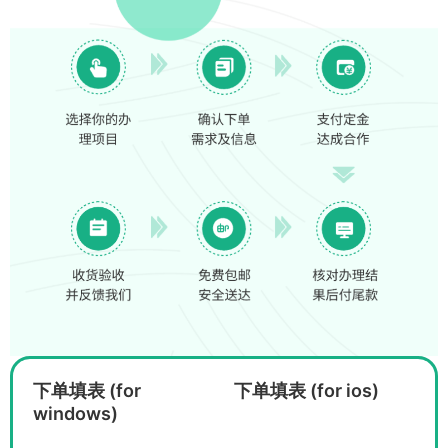
下单填表 (for
下单填表 (for ios)
windows)