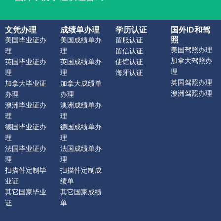
文凭办理
成绩单办理
学历认证
国外ID和驾
照
美国毕业证办
美国成绩单办
留服认证
美国驾照办理
理
理
留信认证
加拿大驾照办
英国毕业证办
英国成绩单办
使馆认证
理
理
理
海牙认证
英国驾照办理
加拿大毕业证
加拿大成绩单
澳洲驾照办理
办理
办理
澳洲毕业证办
澳洲成绩单办
理
理
德国毕业证办
德国成绩单办
理
理
法国毕业证办
法国成绩单办
理
理
扫描件定制毕
扫描件定制成
业证
绩单
其它国家毕业
其它国家成绩
证
单