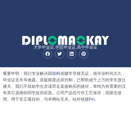
大学毕业证,学院毕业证,高中毕业证
F
T
L
P
a
w
i
i
c
i
n
n
e
t
k
t
b
t
e
e
重要申明：我们专业解决因
挂科
或辍学导致无证，或毕业时间太久，
o
e
d
r
o
r
i
e
毕业证丢失等难题。原版精度还原仿制，已帮助成千上万的学生渡过
k
n
s
难关。我们不鼓励学生弃读而走直接购买的捷径，单纯为有需要的没
t
有其它选择的同学提供应急。公司产品也可作工艺保存，或留念使
用。用于非正规目的，与本网站无关。站外链接
Pin。