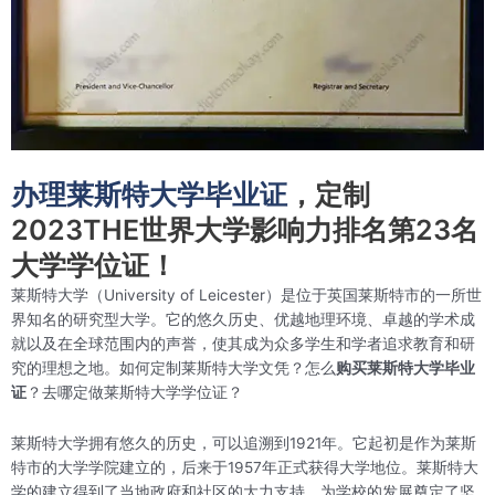
办理莱斯特大学毕业证
，定制
2023THE世界大学影响力排名第23名
大学学位证！
莱斯特大学（University of Leicester）是位于英国莱斯特市的一所世
界知名的研究型大学。它的悠久历史、优越地理环境、卓越的学术成
就以及在全球范围内的声誉，使其成为众多学生和学者追求教育和研
究的理想之地。如何定制莱斯特大学文凭？怎么
购买莱斯特大学毕业
证
？去哪定做莱斯特大学学位证？
莱斯特大学拥有悠久的历史，可以追溯到1921年。它起初是作为莱斯
特市的大学学院建立的，后来于1957年正式获得大学地位。莱斯特大
学的建立得到了当地政府和社区的大力支持，为学校的发展奠定了坚