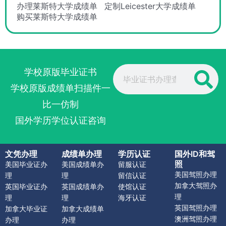
办理莱斯特大学成绩单
定制Leicester大学成绩单
购买莱斯特大学成绩单
Search
学校原版毕业证书
学校原版成绩单扫描件一
比一仿制
国外学历学位认证咨询
文凭办理
成绩单办理
学历认证
国外ID和驾
照
美国毕业证办
美国成绩单办
留服认证
美国驾照办理
理
理
留信认证
加拿大驾照办
英国毕业证办
英国成绩单办
使馆认证
理
理
理
海牙认证
英国驾照办理
加拿大毕业证
加拿大成绩单
澳洲驾照办理
办理
办理