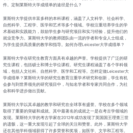
件。定制莱斯特大学成绩单的途径是什么？
莱斯特大学提供丰富多样的本科课程，涵盖了人文科学、社会科学、
自然科学、工程学、医学和艺术等多个领域。学校注重培养学生的学
术基础和实践能力，鼓励学生参与研究项目和实习经验，提升他们的
就业竞争力。莱斯特大学的教师团队由一流的学者和专业人士组成，
为学生提供高质量的教学和指导。如何办理Leicester大学成绩单？
莱斯特大学在研究生教育方面具有卓越的声誉。学校提供了广泛的研
究生课程，包括硕士和博士学位课程。研究生课程涵盖了各个学科领
域，包括人文社科、自然科学、医学和工程等。怎样定做Leicester大
学成绩单？莱斯特大学的研究生教育注重学术研究和创新，学生有机
会参与到世界领先的研究项目中，与知名学者和专家共同合作，为社
会和科学进步做出贡献。
莱斯特大学以其卓越的教学和研究在全球享有盛誉。学校在多个领域
取得了重要的突破和成就。其中最著名的成就之一是在考古学领域的
发现。莱斯特大学的考古学家在2012年成功发现了英国国王理查三世
的遗骸，这一重大发现引起了全球的关注和赞誉。此外，莱斯特大学
还在其他学科领域获得了许多荣誉和奖项，如医学、文学和工程等。