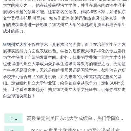
大学的校友之一。他在该校获得法学学位，并且在后来的政治生涯中
展现出卓越的领导才能。还有著名的记者、作家和艺术家，如诺贝尔
文学奖得主托尼·莫里森、知名作家琼·迪迪昂和杰克逊·波洛克等，他
们的成功事迹进一步彰显了纽约州立大学的卓越教育质量和培养学生
成才的能力。
纽约州立大学
不仅在学术上具有杰出的声誉，而且在培养学生全面发
展和实践能力方面也表现出色。学校的规模庞大和多样化的专业选择
为学生提供了广阔的发展空间。此外，低廉的学费和丰富的学术支持
也使得纽约州立大学成为众多学生追求高等教育的理想之地。无论是
本科生还是研究生，无论是纽约州居民还是国际学生，都能够在这所
学校找到适合自己的教育机会，并为未来的职业道路奠定坚实的基
础。定做纽约州立大学毕业证，给你创造卓越竞争力！定制SUNY文
凭，让你看准未来趋势！购买纽约州立大学文凭证书，引领你成功走
向全球顶尖院校！
上一篇
高质量定制美国东北大学成绩单，热门学院QS排名：全美13，世界16！
下一篇
US News世界大学排名60！购买汉诺威莱布尼茨大学文凭！