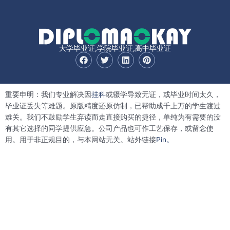
大学毕业证,学院毕业证,高中毕业证
F
T
L
P
a
w
i
i
c
i
n
n
e
t
k
t
b
t
e
e
重要申明：我们专业解决因
挂科
或辍学导致无证，或毕业时间太久，
o
e
d
r
o
r
i
e
毕业证丢失等难题。原版精度还原仿制，已帮助成千上万的学生渡过
k
n
s
难关。我们不鼓励学生弃读而走直接购买的捷径，单纯为有需要的没
t
有其它选择的同学提供应急。公司产品也可作工艺保存，或留念使
用。用于非正规目的，与本网站无关。站外链接
Pin。