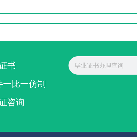
定做RAM成绩单
在线办理皇家音乐学院成绩单
购买皇家音
Search
证书
件一比一仿制
证咨询