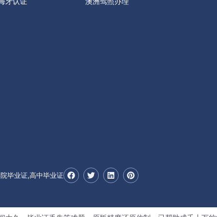
海牙认证
澳洲驾照办理
F
T
L
P
学院毕业证,高中毕业证
a
w
i
i
c
i
n
n
e
t
k
t
b
t
e
e
o
e
d
r