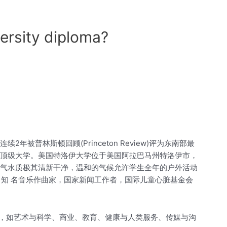
ity diploma?
年被普林斯顿回顾(Princeton Review)评为东南部最
个州内的顶级大学。美国特洛伊大学位于美国阿拉巴马州特洛伊市，
气水质极其清新干净，温和的气候允许学生全年的户外活动
知 名音乐作曲家，国家新闻工作者，国际儿童心脏基金会
域，如艺术与科学、商业、教育、健康与人类服务、传媒与沟