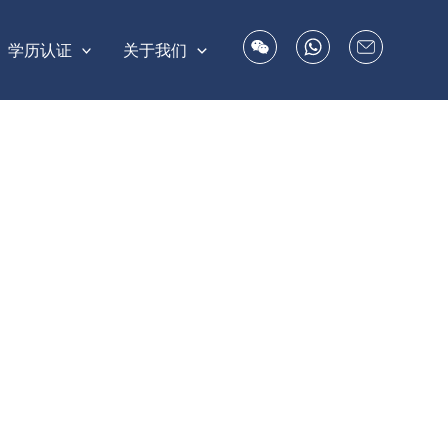
学历认证
关于我们