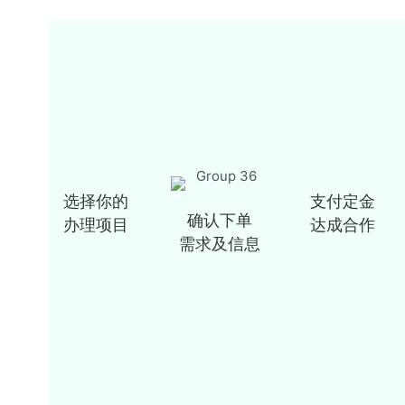
选择你的
支付定金
确认下单
办理项目
达成合作
需求及信息