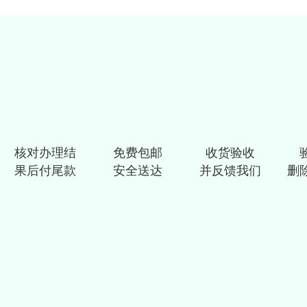
核对办理结
免费包邮
收货验收
果后付尾款
安全送达
并反馈我们
删