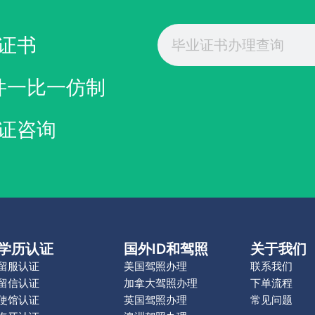
订购特洛伊大学学位证
Search
证书
件一比一仿制
证咨询
学历认证
国外ID和驾照
关于我们
留服认证
美国驾照办理
联系我们
留信认证
加拿大驾照办理
下单流程
使馆认证
英国驾照办理
常见问题