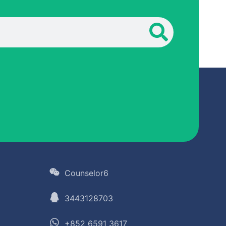
Counselor6
3443128703
+852 6591 3617