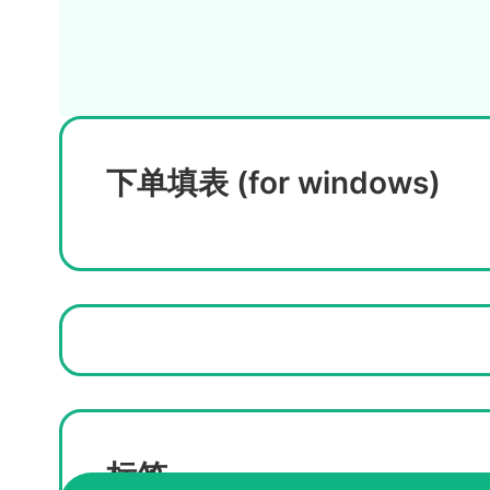
下单填表 (for windows)
标签