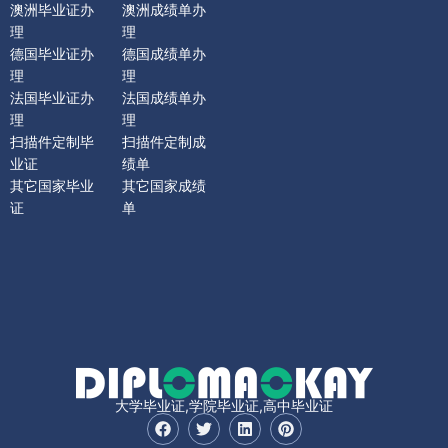
澳洲毕业证办
澳洲成绩单办
理
理
德国毕业证办
德国成绩单办
理
理
法国毕业证办
法国成绩单办
理
理
扫描件定制毕
扫描件定制成
业证
绩单
其它国家毕业
其它国家成绩
证
单
大学毕业证,学院毕业证,高中毕业证
F
T
L
P
a
w
i
i