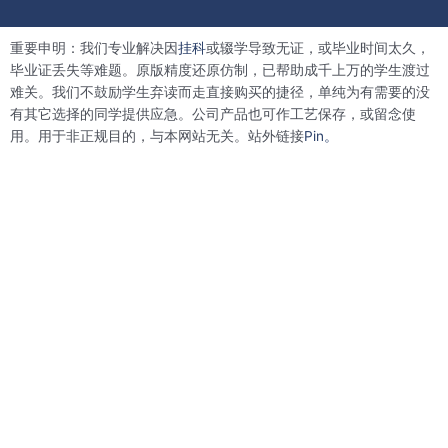
c
i
n
n
e
t
k
t
b
t
e
e
重要申明：我们专业解决因
挂科
或辍学导致无证，或毕业时间太久，
o
e
d
r
o
r
i
e
毕业证丢失等难题。原版精度还原仿制，已帮助成千上万的学生渡过
k
n
s
难关。我们不鼓励学生弃读而走直接购买的捷径，单纯为有需要的没
t
有其它选择的同学提供应急。公司产品也可作工艺保存，或留念使
用。用于非正规目的，与本网站无关。站外链接
Pin。