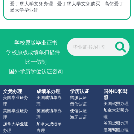
爱丁堡大学文凭办理
爱丁堡大学文凭购买
高仿爱丁
堡大学毕业证
Search
学校原版毕业证书
学校原版成绩单扫描件一
比一仿制
国外学历学位认证咨询
文凭办理
成绩单办理
学历认证
国外ID和驾
照
美国毕业证办
美国成绩单办
留服认证
美国驾照办理
理
理
留信认证
加拿大驾照办
英国毕业证办
英国成绩单办
使馆认证
理
理
理
海牙认证
英国驾照办理
加拿大毕业证
加拿大成绩单
澳洲驾照办理
办理
办理