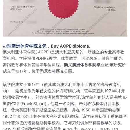
办理澳洲体育学院文凭
，Buy ACPE diploma.
澳大利亚体育学院( ACPE )是澳大利亚悉尼的一所独立的专业高等教
育机构。学院提供PDHPE教学、体育教育、运动教练、健康与健身、
舞蹈教育和体育管理等学位课程。
购买澳洲体育学院毕业证.
该研究所
成立于1917年，位于悉尼奥林匹克公园。
该学院成立于1917年（使其成为澳大利亚第十四古老的高等教育机
构），最初是作为年轻女性的体育培训机构（该学院直到1971年才开
始招收男学生）。补办澳洲体育学院学位证.该学院的创始人是弗兰克·
斯图尔特 (Frank Stuart)，他是一名剑客、击剑教练和体能训练教
练，曾为英国和俄罗斯皇室成员授课，并在 1950 年帝国运动会和
1952 年奥运会上担任澳大利亚击剑队教练。该学院最初位于悉尼郊区
阿什菲尔德的诺曼赫斯特学校内。它与刀剑俱乐部有着很早的联系。
1919 年俱乐部和学院联合注册为 ACPE 和 Swords Club Pty Ltd。