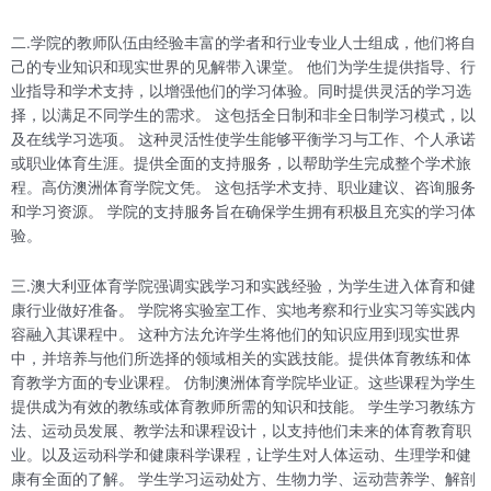
二.学院的教师队伍由经验丰富的学者和行业专业人士组成，他们将自
己的专业知识和现实世界的见解带入课堂。 他们为学生提供指导、行
业指导和学术支持，以增强他们的学习体验。同时提供灵活的学习选
择，以满足不同学生的需求。 这包括全日制和非全日制学习模式，以
及在线学习选项。 这种灵活性使学生能够平衡学习与工作、个人承诺
或职业体育生涯。提供全面的支持服务，以帮助学生完成整个学术旅
程。高仿澳洲体育学院文凭。 这包括学术支持、职业建议、咨询服务
和学习资源。 学院的支持服务旨在确保学生拥有积极且充实的学习体
验。
三.澳大利亚体育学院强调实践学习和实践经验，为学生进入体育和健
康行业做好准备。 学院将实验室工作、实地考察和行业实习等实践内
容融入其课程中。 这种方法允许学生将他们的知识应用到现实世界
中，并培养与他们所选择的领域相关的实践技能。提供体育教练和体
育教学方面的专业课程。 仿制澳洲体育学院毕业证。这些课程为学生
提供成为有效的教练或体育教师所需的知识和技能。 学生学习教练方
法、运动员发展、教学法和课程设计，以支持他们未来的体育教育职
业。以及运动科学和健康科学课程，让学生对人体运动、生理学和健
康有全面的了解。 学生学习运动处方、生物力学、运动营养学、解剖