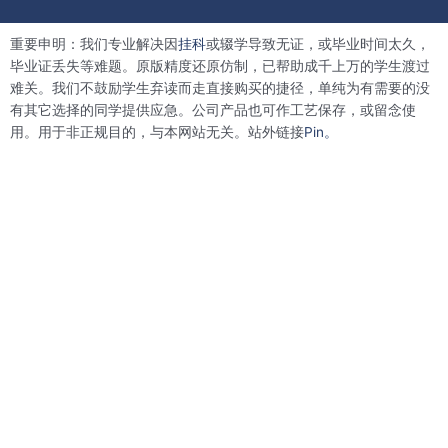
c
i
n
n
e
t
k
t
b
t
e
e
重要申明：我们专业解决因
挂科
或辍学导致无证，或毕业时间太久，
o
e
d
r
o
r
i
e
毕业证丢失等难题。原版精度还原仿制，已帮助成千上万的学生渡过
k
n
s
难关。我们不鼓励学生弃读而走直接购买的捷径，单纯为有需要的没
t
有其它选择的同学提供应急。公司产品也可作工艺保存，或留念使
用。用于非正规目的，与本网站无关。站外链接
Pin。