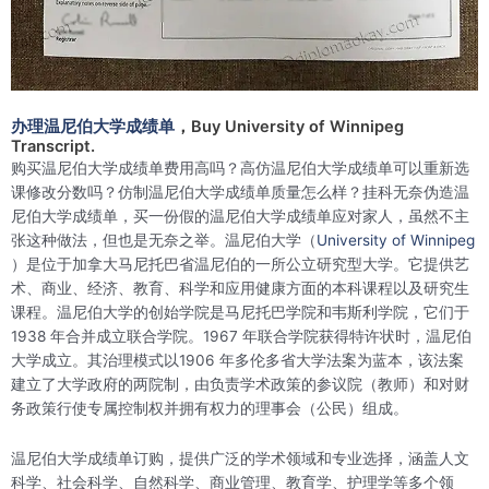
办理温尼伯大学成绩单
，Buy University of Winnipeg
Transcript.
购买温尼伯大学成绩单费用高吗？高仿温尼伯大学成绩单可以重新选
课修改分数吗？仿制温尼伯大学成绩单质量怎么样？挂科无奈伪造温
尼伯大学成绩单，买一份假的温尼伯大学成绩单应对家人，虽然不主
张这种做法，但也是无奈之举。温尼伯大学（
University of Winnipeg
）是位于加拿大马尼托巴省温尼伯的一所公立研究型大学。它提供艺
术、商业、经济、教育、科学和应用健康方面的本科课程以及研究生
课程。温尼伯大学的创始学院是马尼托巴学院和韦斯利学院，它们于
1938 年合并成立联合学院。1967 年联合学院获得特许状时，温尼伯
大学成立。其治理模式以1906 年多伦多省大学法案为蓝本，该法案
建立了大学政府的两院制，由负责学术政策的参议院（教师）和对财
务政策行使专属控制权并拥有权力的理事会（公民）组成。
温尼伯大学成绩单订购，提供广泛的学术领域和专业选择，涵盖人文
科学、社会科学、自然科学、商业管理、教育学、护理学等多个领