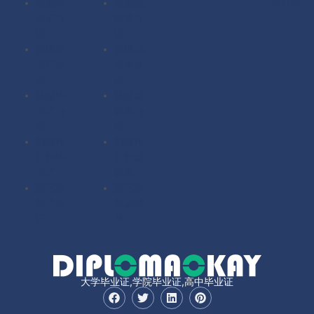
照办理
澳洲毕
澳洲成
业证办
绩单办
理
理
德国毕
德国成
业证办
绩单办
理
理
法国毕
法国成
业证办
绩单办
理
理
扫描件
扫描件
定制毕
定制成
业证
绩单
其它国
其它国
家毕业
家成绩
证
单
大学毕业证,学院毕业证,高中毕业证
F
T
L
P
a
w
i
i