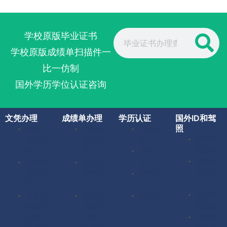
Search
学校原版毕业证书
学校原版成绩单扫描件一
比一仿制
国外学历学位认证咨询
文凭办理
成绩单办理
学历认证
国外ID和驾
照
美国毕
美国成
留服认
美国驾
业证办
绩单办
证
照办理
理
理
留信认
加拿大
英国毕
英国成
证
驾照办
业证办
绩单办
使馆认
理
理
理
证
英国驾
加拿大
加拿大
海牙认
照办理
毕业证
成绩单
证
澳洲驾
办理
办理