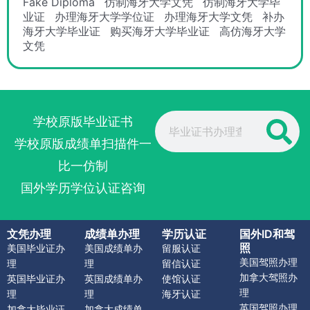
Fake Diploma
仿制海牙大学文凭
仿制海牙大学毕
业证
办理海牙大学学位证
办理海牙大学文凭
补办
海牙大学毕业证
购买海牙大学毕业证
高仿海牙大学
文凭
Search
学校原版毕业证书
学校原版成绩单扫描件一
比一仿制
国外学历学位认证咨询
文凭办理
成绩单办理
学历认证
国外ID和驾
照
美国毕业证办
美国成绩单办
留服认证
美国驾照办理
理
理
留信认证
加拿大驾照办
英国毕业证办
英国成绩单办
使馆认证
理
理
理
海牙认证
英国驾照办理
加拿大毕业证
加拿大成绩单