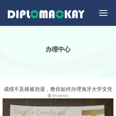
跳
Main
至
Menu
内
容
办理中心
成绩不及格被劝退，教你如何办理海牙大学文凭
Broderick