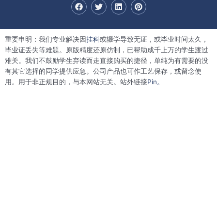
F
T
L
P
a
w
i
i
c
i
n
n
e
t
k
t
b
t
e
e
重要申明：我们专业解决因
挂科
或辍学导致无证，或毕业时间太久，
o
e
d
r
o
r
i
e
毕业证丢失等难题。原版精度还原仿制，已帮助成千上万的学生渡过
k
n
s
难关。我们不鼓励学生弃读而走直接购买的捷径，单纯为有需要的没
t
有其它选择的同学提供应急。公司产品也可作工艺保存，或留念使
用。用于非正规目的，与本网站无关。站外链接
Pin。