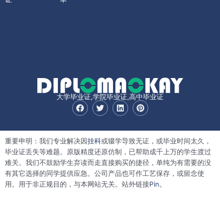
大学毕业证,学院毕业证,高中毕业证
F
T
L
P
a
w
i
i
c
i
n
n
e
t
k
t
b
t
e
e
重要申明：我们专业解决因
挂科
或辍学导致无证，或毕业时间太久，
o
e
d
r
o
r
i
e
毕业证丢失等难题。原版精度还原仿制，已帮助成千上万的学生渡过
k
n
s
难关。我们不鼓励学生弃读而走直接购买的捷径，单纯为有需要的没
t
有其它选择的同学提供应急。公司产品也可作工艺保存，或留念使
用。用于非正规目的，与本网站无关。站外链接
Pin。