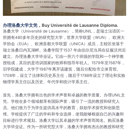
办理洛桑大学文凭
，Buy Université de Lausanne Diploma.
洛桑大学（Université de Lausanne），简称UNIL，是瑞士法语区一
所拥有480多年历史的研究型大学，世界大学联盟（WUN）、欧洲大
学协会（EUA）、欧洲首都大学联盟（UNICA）成员，主校区坐落于
瑞士洛桑日内瓦湖畔。洛桑学院于1537 年由伯尔尼当局在征服沃州后
建立。办理洛桑大学毕业证
。
它由一所六个班级的学院和一个神学教
授组成，其目的是培训国家的牧师和指导年轻人。1579年至1587年，
旧学院建成，大学于1987年离开该建筑，随后分配给市立体育馆。
1708年，设立了法律和历史系主任，随后于1788年设立了理论和实验
物理学系主任以及历史、年代学和统计学系主任。
首先，洛桑大学拥有出色的学术声誉和卓越的教学质量。办理UNIL文
凭。学校在多个领域都享有国际声誉，吸引了一流的教授和研究人
员。他们致力于为学生提供高水平的教育，鼓励学术探究和创新思
维。学校提供了广泛的学科和专业选择，使我能够根据自己的兴趣和
目标进行学术规划。洛桑大学以其卓越的学术声誉而闻名。购买洛桑
大学毕业证。作为一所研究型大学，洛桑大学拥有杰出的教授和研究