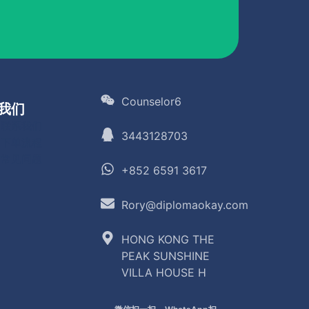
Counselor6
我们
联系我们
3443128703
下单流程
常见问题
+852 6591 3617
Rory@diplomaokay.com
HONG KONG THE
PEAK SUNSHINE
VILLA HOUSE H