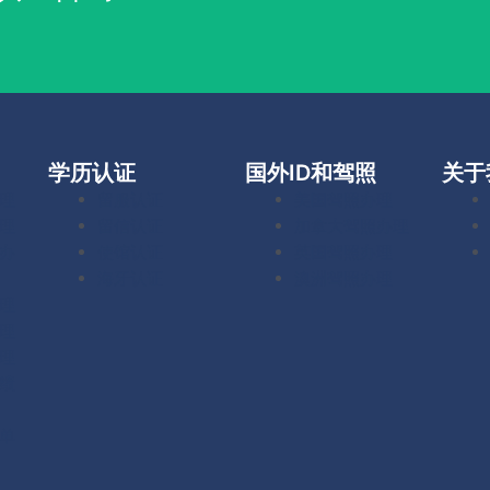
学历认证
国外ID和驾照
关于
理
留服认证
美国驾照办理
理
留信认证
加拿大驾照办理
办
使馆认证
英国驾照办理
海牙认证
澳洲驾照办理
理
理
理
绩
单