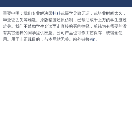
c
i
n
n
e
t
k
t
b
t
e
e
重要申明：我们专业解决因
挂科
或辍学导致无证，或毕业时间太久，
o
e
d
r
o
r
i
e
毕业证丢失等难题。原版精度还原仿制，已帮助成千上万的学生渡过
k
n
s
难关。我们不鼓励学生弃读而走直接购买的捷径，单纯为有需要的没
t
有其它选择的同学提供应急。公司产品也可作工艺保存，或留念使
用。用于非正规目的，与本网站无关。站外链接
Pin。