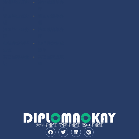
澳洲毕业证办
澳洲成绩单办
理
理
德国毕业证办
德国成绩单办
理
理
法国毕业证办
法国成绩单办
理
理
扫描件定制毕
扫描件定制成
业证
绩单
其它国家毕业
其它国家成绩
证
单
大学毕业证,学院毕业证,高中毕业证
F
T
L
P
a
w
i
i