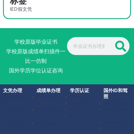
标签
IED假文凭
Search
学校原版毕业证书
学校原版成绩单扫描件一
比一仿制
国外学历学位认证咨询
文凭办理
成绩单办理
学历认证
国外ID和驾
照
美国毕业证办
美国成绩单办
留服认证
美国驾照办理
理
理
留信认证
加拿大驾照办
英国毕业证办
英国成绩单办
使馆认证
理
理
理
海牙认证
英国驾照办理
加拿大毕业证
加拿大成绩单
澳洲驾照办理
办理
办理