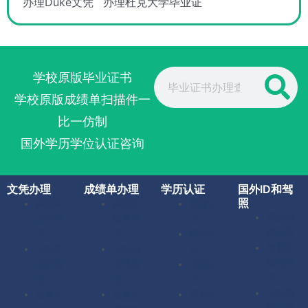
办理Duke文凭
办理杜克大学毕业证
Search
学校原版毕业证书
学校原版成绩单扫描件一
比一仿制
国外学历学位认证咨询
文凭办理
成绩单办理
学历认证
国外ID和驾
照
美国毕
美国成
留服认
美国驾
业证办
绩单办
证
照办理
理
理
留信认
加拿大
英国毕
英国成
证
驾照办
业证办
绩单办
使馆认
理
理
理
证
英国驾
加拿大
加拿大
海牙认
照办理