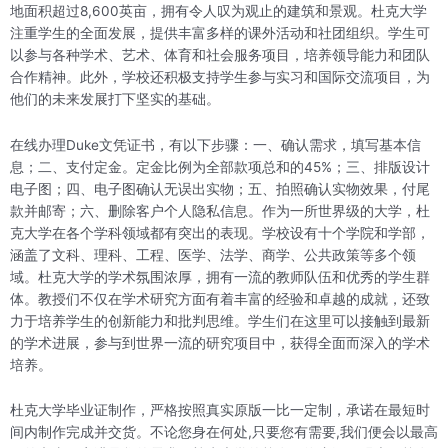
地面积超过8,600英亩，拥有令人叹为观止的建筑和景观。杜克大学
注重学生的全面发展，提供丰富多样的课外活动和社团组织。学生可
以参与各种学术、艺术、体育和社会服务项目，培养领导能力和团队
合作精神。此外，学校还积极支持学生参与实习和国际交流项目，为
他们的未来发展打下坚实的基础。
在线办理Duke文凭证书，有以下步骤：一、确认需求，填写基本信
息；二、支付定金。定金比例为全部款项总和的45%；三、排版设计
电子图；四、电子图确认无误出实物；五、拍照确认实物效果，付尾
款并邮寄；六、删除客户个人隐私信息。作为一所世界级的大学，杜
克大学在各个学科领域都有突出的表现。学校设有十个学院和学部，
涵盖了文科、理科、工程、医学、法学、商学、公共政策等多个领
域。杜克大学的学术氛围浓厚，拥有一流的教师队伍和优秀的学生群
体。教授们不仅在学术研究方面有着丰富的经验和卓越的成就，还致
力于培养学生的创新能力和批判思维。学生们在这里可以接触到最新
的学术进展，参与到世界一流的研究项目中，获得全面而深入的学术
培养。
杜克大学毕业证制作，严格按照真实原版一比一定制，承诺在最短时
间内制作完成并交货。不论您身在何处,只要您有需要,我们便会以最高