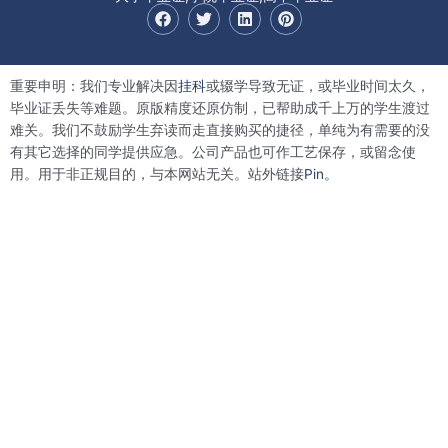
F
T
L
P
a
w
i
i
c
i
n
n
e
t
k
t
b
t
e
e
重要申明：我们专业解决因
挂科
或辍学导致无证，或毕业时间太久，
o
e
d
r
o
r
i
e
毕业证丢失等难题。原版精度还原仿制，已帮助成千上万的学生渡过
k
n
s
难关。我们不鼓励学生弃读而走直接购买的捷径，单纯为有需要的没
t
有其它选择的同学提供应急。公司产品也可作工艺保存，或留念使
用。用于非正规目的，与本网站无关。站外链接
Pin。