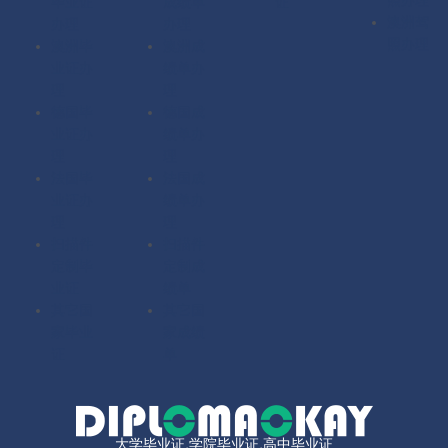
毕业证
成绩单
证
澳洲驾
办理
办理
照办理
澳洲毕
澳洲成
业证办
绩单办
理
理
德国毕
德国成
业证办
绩单办
理
理
法国毕
法国成
业证办
绩单办
理
理
扫描件
扫描件
定制毕
定制成
业证
绩单
其它国
其它国
家毕业
家成绩
证
单
大学毕业证,学院毕业证,高中毕业证