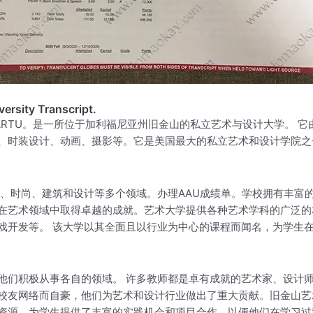
rsity Transcript.
AU/ARTU。是一所位于加利福尼亚州旧金山的私立艺术与设计大学。 它由理查德·S·
、时装设计、动画、摄影等。它是美国最大的私立艺术和设计学院之一
体、时尚、建筑和设计等多个领域。办理AAU成绩单。学校拥有丰富
在艺术领域中取得卓越的成就。艺术大学提供各种艺术学科的广泛的
戏开发等。 该大学以其全面且以行业为中心的课程而闻名，为学生
他们积极从事各自的领域。 许多教师都是卓有成就的艺术家、设计
成功校友网络而自豪，他们为艺术和设计行业做出了重大贡献。旧金山
资源，为学生提供了丰富的实践机会和项目合作，以便他们在学习过