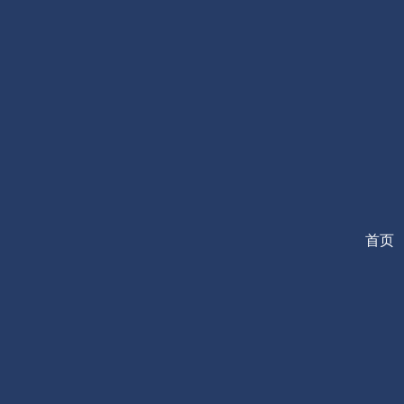
跳
至
内
容
首页