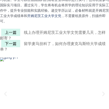
国际实习项目。通过实习，学生将有机会将所学的理论知识应用于实际工
作中，提升专业技能和实践经验。递交学历认证，必备材料就是开姆尼茨
工业大学成绩单和
开姆尼茨工业大学文凭
，不需要纸质原件，扫描件即
可。
上一篇
线上办理开姆尼茨工业大学文凭需要几天，怎样
邮寄？
下一篇
留学麦马挂科了，如何办理麦克马斯特大学成绩
单？