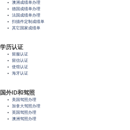
澳洲成绩单办理
德国成绩单办理
法国成绩单办理
扫描件定制成绩单
其它国家成绩单
学历认证
留服认证
留信认证
使馆认证
海牙认证
国外ID和驾照
美国驾照办理
加拿大驾照办理
英国驾照办理
澳洲驾照办理