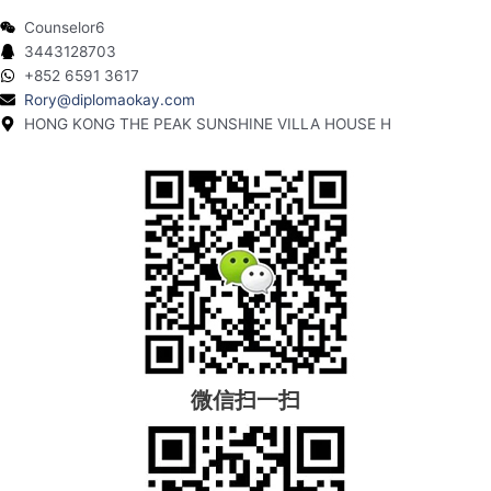
Counselor6
3443128703
+852 6591 3617
Rory@diplomaokay.com
HONG KONG THE PEAK SUNSHINE VILLA HOUSE H
微信扫一扫