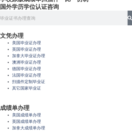
国外学历学位认证咨询
Search
文凭办理
美国毕业证办理
英国毕业证办理
加拿大毕业证办理
澳洲毕业证办理
德国毕业证办理
法国毕业证办理
扫描件定制毕业证
其它国家毕业证
成绩单办理
美国成绩单办理
英国成绩单办理
加拿大成绩单办理