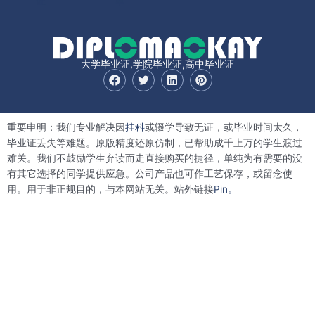
证
单
大学毕业证,学院毕业证,高中毕业证
F
T
L
P
a
w
i
i
c
i
n
n
e
t
k
t
b
t
e
e
重要申明：我们专业解决因
挂科
或辍学导致无证，或毕业时间太久，
o
e
d
r
o
r
i
e
毕业证丢失等难题。原版精度还原仿制，已帮助成千上万的学生渡过
k
n
s
难关。我们不鼓励学生弃读而走直接购买的捷径，单纯为有需要的没
t
有其它选择的同学提供应急。公司产品也可作工艺保存，或留念使
用。用于非正规目的，与本网站无关。站外链接
Pin。