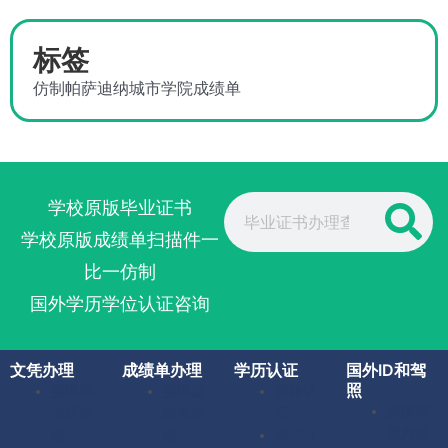
标签
仿制帕萨迪纳城市学院成绩单
Search
学校原版毕业证书
学校原版成绩单扫描件一
比一仿制
国外学历学位认证咨询
文凭办理
成绩单办理
学历认证
国外ID和驾
照
美国毕
美国成
留服认
美国驾
业证办
绩单办
证
照办理
理
理
留信认