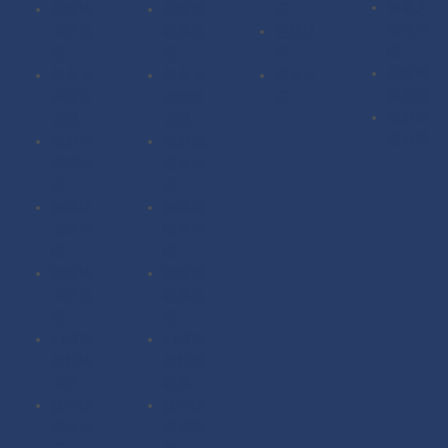
加拿大
英国毕
英国成
证
驾照办
业证办
绩单办
使馆认
理
理
理
证
英国驾
加拿大
加拿大
海牙认
照办理
毕业证
成绩单
证
澳洲驾
办理
办理
照办理
澳洲毕
澳洲成
业证办
绩单办
理
理
德国毕
德国成
业证办
绩单办
理
理
法国毕
法国成
业证办
绩单办
理
理
扫描件
扫描件
定制毕
定制成
业证
绩单
其它国
其它国
家毕业
家成绩