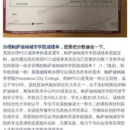
办理帕萨迪纳城市学院成绩单
，想要把分数修改一下。
美国办理PCC成绩单快速直通车，帕萨迪纳城市学院成绩单原版定
制，如何通过高仿美国PCC成绩单来设定自己想要的分数？没有毕业
怎样获得一份非官网的帕萨迪纳城市学院假成绩单？（1：1复刻，和
学校原版一致）
美国成绩单办理
可以满足你所有的需求。
帕萨迪纳城
市学院
(Pasadena City College，简称PCC)是美国一所公立院校，成
立于1924年。该校是加州最好的社区大学之一，位于洛杉矶附近的帕
萨迪纳市，离洛杉矶市中心约20英里左右。帕萨迪纳城市学院可授予
副学士学位。学校员工在550人左右，学生人数在28,335人。该校得
到综合性大学的认可，学生可在该校修读大一和大二的课程再转到其
他综合大学，在该校所修学分为其他大学所承认，可继续在别的学校
完成学业，而获得的学位证书由最终所读学校颁发。帕萨迪纳城市学
院的专业及课程设置面向实际，注重实践，致力于为社会培养实用型
人才和为综合性大学输送深造学生。