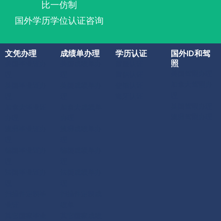
比一仿制
国外学历学位认证咨询
文凭办理
成绩单办理
学历认证
国外ID和驾
照
美国毕业证办
美国成绩单办
留服认证
美国驾照办理
理
理
留信认证
加拿大驾照办
英国毕业证办
英国成绩单办
使馆认证
理
理
理
海牙认证
英国驾照办理
加拿大毕业证
加拿大成绩单
澳洲驾照办理
办理
办理
澳洲毕业证办
澳洲成绩单办
理
理
德国毕业证办
德国成绩单办
理
理
法国毕业证办
法国成绩单办
理
理
扫描件定制毕
扫描件定制成
业证
绩单
其它国家毕业
其它国家成绩