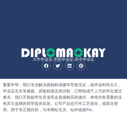
证
单
大学毕业证,学院毕业证,高中毕业证
F
T
L
P
a
w
i
i
c
i
n
n
e
t
k
t
b
t
e
e
重要申明：我们专业解决因
挂科
或辍学导致无证，或毕业时间太久，
o
e
d
r
o
r
i
e
毕业证丢失等难题。原版精度还原仿制，已帮助成千上万的学生渡过
k
n
s
难关。我们不鼓励学生弃读而走直接购买的捷径，单纯为有需要的没
t
有其它选择的同学提供应急。公司产品也可作工艺保存，或留念使
用。用于非正规目的，与本网站无关。站外链接
Pin。