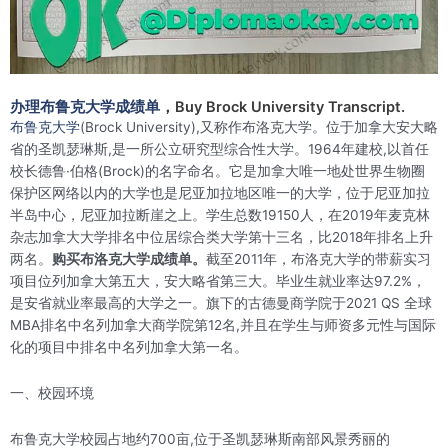
办理布鲁克大学成绩单
，Buy Brock University Transcript.
布鲁克大学
(Brock University),又称作布洛克大学。位于加拿大安大略
省的圣凯瑟琳斯,是一所公立研究型综合性大学。1964年建校,以首任
校长德鲁·伯格(Brock)的名字命名。它是加拿大唯一地处世界生物圈
保护区网络以内的大学也是尼亚加拉地区唯一的大学，位于尼亚加拉
半岛中心，尼亚加拉断崖之上。学生总数19150人，在2019年麦克林
杂志加拿大大学排名中位居综合类大学第十三名，比2018年排名上升
两名。
购买布洛克大学成绩单。
截至2011年，布洛克大学的带薪实习
项目位列加拿大第五大，安大略省第三大。毕业生就业率达97.2%，
是安省就业率最高的大学之一。旗下的古德曼商学院于2021 QS 全球
MBA排名中名列加拿大商学院第12名,并且在学生与师资多元性与国际
化的项目中排名中名列加拿大第一名。
一、校园环境
布鲁克大学校园占地约700亩,位于圣凯瑟琳斯南部风景秀丽的