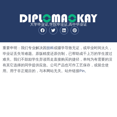
大学毕业证,学院毕业证,高中毕业证
F
T
L
P
a
w
i
i
c
i
n
n
e
t
k
t
b
t
e
e
重要申明：我们专业解决因
挂科
或辍学导致无证，或毕业时间太久，
o
e
d
r
o
r
i
e
毕业证丢失等难题。原版精度还原仿制，已帮助成千上万的学生渡过
k
n
s
难关。我们不鼓励学生弃读而走直接购买的捷径，单纯为有需要的没
t
有其它选择的同学提供应急。公司产品也可作工艺保存，或留念使
用。用于非正规目的，与本网站无关。站外链接
Pin。