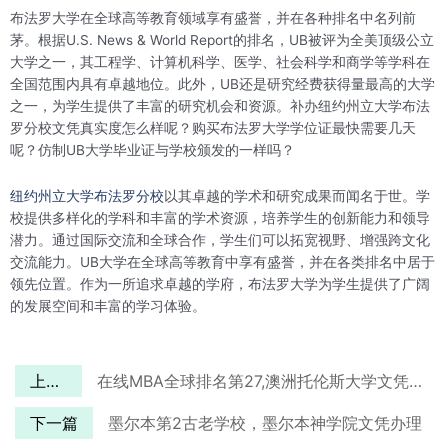
布法罗大学在全球高等教育领域享有盛誉，并在各种排名中名列前
茅。根据U.S. News & World Report的排名，UB被评为全美顶级公立
大学之一，其工程学、计算机科学、医学、社会科学和商学等学科在
全国范围内具有卓越地位。此外，UB还是研究经费获得量最高的大学
之一，为学生提供了丰富的研究机会和资源。补办纽约州立大学布法
罗分校文凭真实度怎么样呢？购买布法罗大学学位证最快需要几天
呢？仿制UB大学毕业证与学校颁发的一样吗？
纽约州立大学布法罗分校
以其卓越的学术和研究成果而闻名于世。学
校提供多样化的学科和丰富的学术资源，培养学生的创新能力和领导
潜力。通过国际交流和全球合作，学生们可以拓宽视野、增强跨文化
交流能力。UB大学在全球高等教育中享有盛誉，并在各类排名中居于
领先位置。作为一所追求卓越的学府，布法罗大学为学生提供了广阔
的发展空间和丰富的学习体验。
上一篇
在线MBA全球排名第27,澳洲托伦斯大学文凭如何才能获得？
下一篇
墨尔本第2古老学校，墨尔本神学院文凭办理