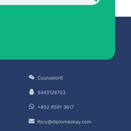
Counselor6
3443128703
+852 6591 3617
Rory@diplomaokay.com