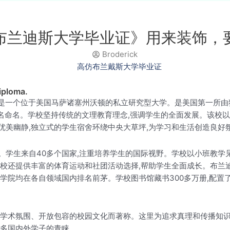
布兰迪斯大学毕业证》用来装饰，
Broderick
iploma.
称布兰戴斯大学。是一个位于美国马萨诸塞州沃顿的私立研究型大学。是美国
斯之名命名。学校坚持传统的文理教育理念,强调学生的全面发展。该校
优美幽静,独立式的学生宿舍环绕中央大草坪,为学习和生活创造良好
一半。学生来自40多个国家,注重培养学生的国际视野。学校以小班教
学校还提供丰富的体育运动和社团活动选择,帮助学生全面成长。布兰
学院均在各自领域国内排名前茅。学校图书馆藏书300多万册,配置
的学术氛围、开放包容的校园文化而著称。这里为追求真理和传播知识
众多国内外学子的青睐。