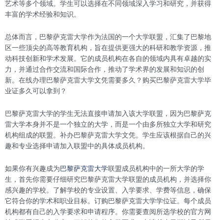
艺术等多个领域。学生可以选择在不同领域深入学习和研究，并获得
丰富的学术经验和知识。
总体而言，巴黎萨克雷大学作为法国的一个大学联盟，汇集了巴黎地
区一些顶尖的高等教育机构，旨在提供更强大的科研和教学资源，推
动科技创新和学术发展。它的成员机构在各自的领域内具有卓越的实
力，并通过合作交流和国际合作，推动了学术界的发展和知识的创
新。在线办理巴黎萨克雷大学文凭需要多久？购买巴黎萨克雷大学毕
业证多久可以拿到？
巴黎萨克雷大学的学生无法直接申请加入该大学联盟，因为巴黎萨克
雷大学本身并不是一个独立的大学，而是一个由多所独立大学和研究
机构组成的联盟。补办巴黎萨克雷大学文凭。学生应该根据自己的兴
趣和专业选择申请加入联盟中的具体成员机构。
如果你有兴趣成为
巴黎萨克雷大学
联盟成员机构中的一所大学的学
生，首先你需要仔细研究巴黎萨克雷大学联盟的成员机构，并选择你
感兴趣的学校。了解学校的专业设置、入学要求、学费等信息，确保
它符合你的学术和职业目标。订购巴黎萨克雷大学学位证。每个成员
机构都有自己的入学要求和申请程序。你需要查阅所选学校的官方网