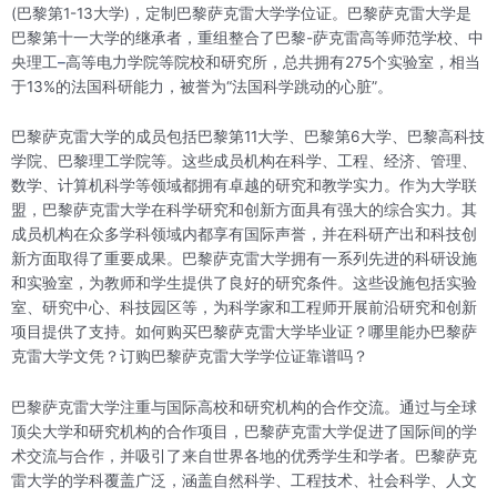
(巴黎第1-13大学)，定制巴黎萨克雷大学学位证。巴黎萨克雷大学是
巴黎第十一大学的继承者，重组整合了巴黎-萨克雷高等师范学校、中
央理工
–
高等电力学院等院校和研究所，总共拥有275个实验室，相当
于13%的法国科研能力，被誉为“法国科学跳动的心脏”。
巴黎萨克雷大学的成员包括巴黎第11大学、巴黎第6大学、巴黎高科技
学院、巴黎理工学院等。这些成员机构在科学、工程、经济、管理、
数学、计算机科学等领域都拥有卓越的研究和教学实力。作为大学联
盟，巴黎萨克雷大学在科学研究和创新方面具有强大的综合实力。其
成员机构在众多学科领域内都享有国际声誉，并在科研产出和科技创
新方面取得了重要成果。巴黎萨克雷大学拥有一系列先进的科研设施
和实验室，为教师和学生提供了良好的研究条件。这些设施包括实验
室、研究中心、科技园区等，为科学家和工程师开展前沿研究和创新
项目提供了支持。如何购买巴黎萨克雷大学毕业证？哪里能办巴黎萨
克雷大学文凭？订购巴黎萨克雷大学学位证靠谱吗？
巴黎萨克雷大学注重与国际高校和研究机构的合作交流。通过与全球
顶尖大学和研究机构的合作项目，巴黎萨克雷大学促进了国际间的学
术交流与合作，并吸引了来自世界各地的优秀学生和学者。巴黎萨克
雷大学的学科覆盖广泛，涵盖自然科学、工程技术、社会科学、人文