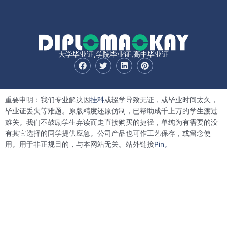
大学毕业证,学院毕业证,高中毕业证
F
T
L
P
a
w
i
i
c
i
n
n
e
t
k
t
b
t
e
e
重要申明：我们专业解决因
挂科
或辍学导致无证，或毕业时间太久，
o
e
d
r
o
r
i
e
毕业证丢失等难题。原版精度还原仿制，已帮助成千上万的学生渡过
k
n
s
难关。我们不鼓励学生弃读而走直接购买的捷径，单纯为有需要的没
t
有其它选择的同学提供应急。公司产品也可作工艺保存，或留念使
用。用于非正规目的，与本网站无关。站外链接
Pin。