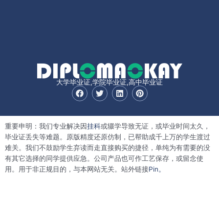
大学毕业证,学院毕业证,高中毕业证
F
T
L
P
a
w
i
i
c
i
n
n
e
t
k
t
b
t
e
e
重要申明：我们专业解决因
挂科
或辍学导致无证，或毕业时间太久，
o
e
d
r
o
r
i
e
毕业证丢失等难题。原版精度还原仿制，已帮助成千上万的学生渡过
k
n
s
难关。我们不鼓励学生弃读而走直接购买的捷径，单纯为有需要的没
t
有其它选择的同学提供应急。公司产品也可作工艺保存，或留念使
用。用于非正规目的，与本网站无关。站外链接
Pin。