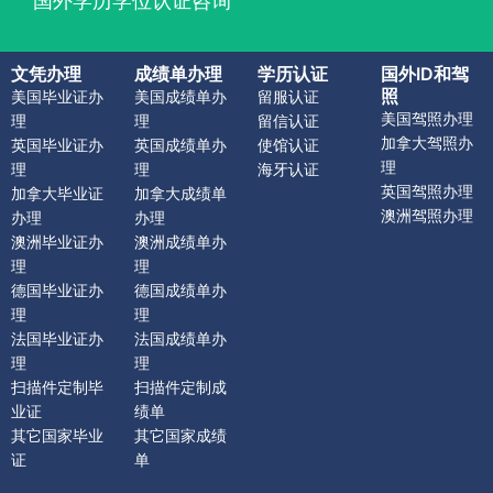
国外学历学位认证咨询
文凭办理
成绩单办理
学历认证
国外ID和驾
照
美国毕业证办
美国成绩单办
留服认证
美国驾照办理
理
理
留信认证
加拿大驾照办
英国毕业证办
英国成绩单办
使馆认证
理
理
理
海牙认证
英国驾照办理
加拿大毕业证
加拿大成绩单
澳洲驾照办理
办理
办理
澳洲毕业证办
澳洲成绩单办
理
理
德国毕业证办
德国成绩单办
理
理
法国毕业证办
法国成绩单办
理
理
扫描件定制毕
扫描件定制成
业证
绩单
其它国家毕业
其它国家成绩
证
单