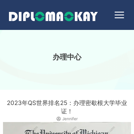
跳
Main
至
Menu
内
容
办理中心
2023年QS世界排名25：办理密歇根大学毕业
证！
Jennifer