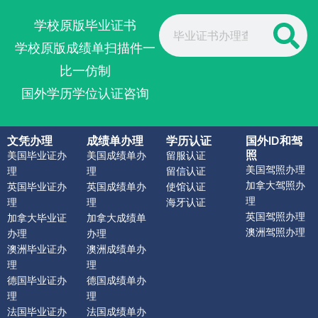
Search
学校原版毕业证书
学校原版成绩单扫描件一
比一仿制
国外学历学位认证咨询
文凭办理
成绩单办理
学历认证
国外ID和驾
照
美国毕业证办
美国成绩单办
留服认证
美国驾照办理
理
理
留信认证
加拿大驾照办
英国毕业证办
英国成绩单办
使馆认证
理
理
理
海牙认证
英国驾照办理
加拿大毕业证
加拿大成绩单
澳洲驾照办理
办理
办理
澳洲毕业证办
澳洲成绩单办
理
理
德国毕业证办
德国成绩单办
理
理
法国毕业证办
法国成绩单办