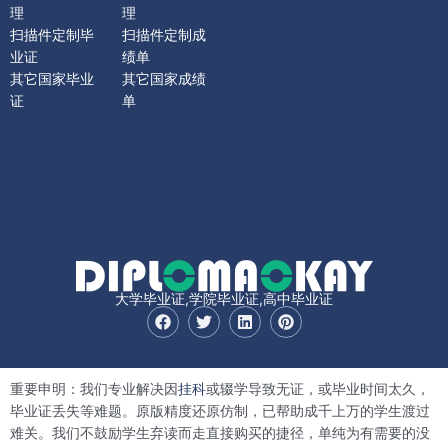
理
理
扫描件定制毕
扫描件定制成
业证
绩单
其它国家毕业
其它国家成绩
证
单
大学毕业证,学院毕业证,高中毕业证
F
T
L
P
a
w
i
i
c
i
n
n
e
t
k
t
b
t
e
e
重要申明：我们专业解决因
挂科
或辍学导致无证，或毕业时间太久，
o
e
d
r
o
r
i
e
毕业证丢失等难题。原版精度还原仿制，已帮助成千上万的学生渡过
k
n
s
难关。我们不鼓励学生弃读而走直接购买的捷径，单纯为有需要的没
t