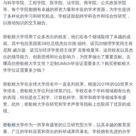
与科学学院、工程学院、医学院、法学院、商学院、公共政策学院
等。每个学院都拥有卓越的师资力量和丰富的学术资源，为学生提供
了多样化的学习和研究机会。学校还鼓励跨学科合作和综合性研究，
以推动知识的交叉融合。
密歇根大学培养了众多杰出的校友，他们在各个领域取得了卓越的成
就。其中包括美国第38任总统杰拉尔德·福特、诺贝尔物理学奖得主肯
尼斯·威尔逊、诺贝尔经济学奖得主保罗·克鲁格曼等。这些校友以其杰
出的领导能力、创新思维和社会影响力，为世界做出了重要贡献。去
哪高仿密歇根大学文凭？定制UMich毕业证需要多久？购买密歇根大
学学位证需要多少钱？
密歇根大学在全球大学排名中一直名列前茅。根据2021年的QS世界大
学排名，密歇根大学位列全球第21位。学校在各个学科领域都有出色
的表现，特别是在工程学、计算机科学、医学和商学等领域享有盛
誉。此外，密歇根大学在研究和学术声誉等指标上也取得了优异的成
绩。
密歇根大学
作为一所享有盛誉的公立研究型大学，以其卓越的教育质
量、广泛的学科设置和突出的科研成果而著名。学校拥有先进的办学