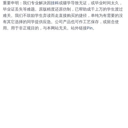
重要申明：我们专业解决因
挂科
或辍学导致无证，或毕业时间太久，
o
e
d
r
o
r
i
e
毕业证丢失等难题。原版精度还原仿制，已帮助成千上万的学生渡过
k
n
s
难关。我们不鼓励学生弃读而走直接购买的捷径，单纯为有需要的没
t
有其它选择的同学提供应急。公司产品也可作工艺保存，或留念使
用。用于非正规目的，与本网站无关。站外链接
Pin。