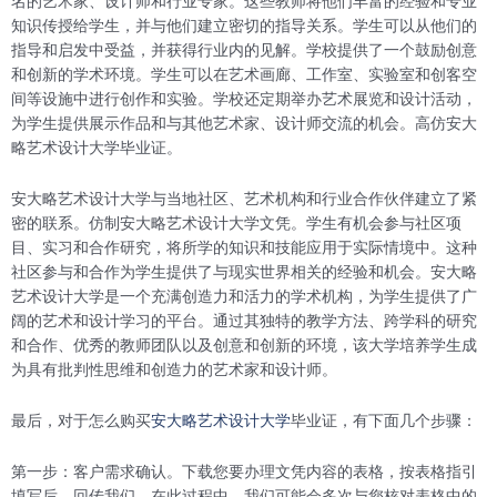
名的艺术家、设计师和行业专家。这些教师将他们丰富的经验和专业
知识传授给学生，并与他们建立密切的指导关系。学生可以从他们的
指导和启发中受益，并获得行业内的见解。学校提供了一个鼓励创意
和创新的学术环境。学生可以在艺术画廊、工作室、实验室和创客空
间等设施中进行创作和实验。学校还定期举办艺术展览和设计活动，
为学生提供展示作品和与其他艺术家、设计师交流的机会。高仿安大
略艺术设计大学毕业证。
安大略艺术设计大学与当地社区、艺术机构和行业合作伙伴建立了紧
密的联系。仿制安大略艺术设计大学文凭。学生有机会参与社区项
目、实习和合作研究，将所学的知识和技能应用于实际情境中。这种
社区参与和合作为学生提供了与现实世界相关的经验和机会。安大略
艺术设计大学是一个充满创造力和活力的学术机构，为学生提供了广
阔的艺术和设计学习的平台。通过其独特的教学方法、跨学科的研究
和合作、优秀的教师团队以及创意和创新的环境，该大学培养学生成
为具有批判性思维和创造力的艺术家和设计师。
最后，对于怎么购买
安大略艺术设计大学
毕业证，有下面几个步骤：
第一步：客户需求确认。下载您要办理文凭内容的表格，按表格指引
填写后，回传我们。在此过程中，我们可能会多次与您核对表格中的