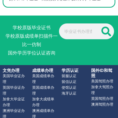
Search
学校原版毕业证书
学校原版成绩单扫描件一
比一仿制
国外学历学位认证咨询
文凭办理
成绩单办理
学历认证
国外ID和驾
照
美国毕业证办
美国成绩单办
留服认证
美国驾照办理
理
理
留信认证
加拿大驾照办
英国毕业证办
英国成绩单办
使馆认证
理
理
理
海牙认证
英国驾照办理
加拿大毕业证
加拿大成绩单
澳洲驾照办理
办理
办理
澳洲毕业证办
澳洲成绩单办
理
理