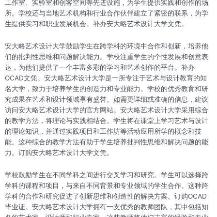
工作室、实验室和创客空间等先进设施，为学生提供实践和创作的场
所。学校还与当地艺术机构和行业合作伙伴建立了紧密的联系，为学
生提供实习和职业发展机会。补办安大略艺术设计大学文凭。
安大略艺术设计大学鼓励学生在跨学科的环境中合作和创新，培养他
们的批判性思维和问题解决能力。学校注重学生的个性发展和创意表
达，为他们提供了一个丰富多彩的学习和艺术创作的平台。补办
OCAD文凭。安大略艺术设计大学是一所专注于艺术与设计教育的知
名大学，致力于培养学生的创造力和专业能力。学校的优秀教育和研
究成果在艺术和设计领域享有盛誉。如需更详细或准确的信息，建议
访问安大略艺术设计大学的官方网站。安大略艺术设计大学采用综合
的教学方法，将理论与实践相结合。学生将在课堂上学习艺术与设计
的理论知识，并通过实践项目和工作坊等活动应用所学的概念和技
能。这种综合的教学方法有助于学生培养批判性思维和解决问题的能
力。订购安大略艺术设计大学文凭。
学校鼓励学生在不同学科之间进行交叉学习和研究。学生可以选择跨
学科的课程和项目，与来自不同背景和专业领域的学生合作。这种跨
学科的合作和研究促进了创新思维和创造性的解决方案。订购OCAD
毕业证。安大略艺术设计大学拥有一支优秀的教师团队，其中包括知