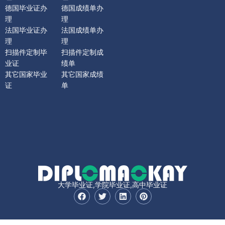
德国毕业证办
德国成绩单办
理
理
法国毕业证办
法国成绩单办
理
理
扫描件定制毕
扫描件定制成
业证
绩单
其它国家毕业
其它国家成绩
证
单
大学毕业证,学院毕业证,高中毕业证
F
T
L
P
a
w
i
i
c
i
n
n
e
t
k
t
b
t
e
e