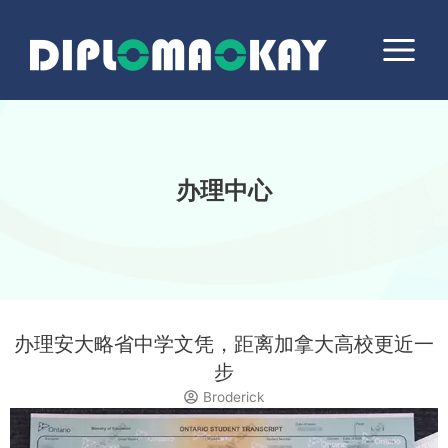
跳
Main
至
Menu
内
容
办理中心
办理安大略省中学文凭，距离加拿大高校更近一
步
Broderick