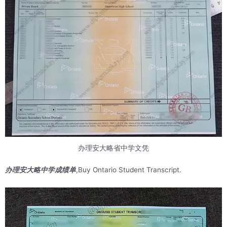
办理安大略省中学文凭
办理安大略中学成绩单
,Buy Ontario Student Transcript.