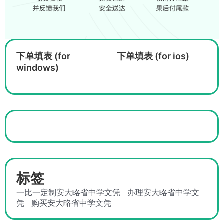
下单填表 (for
下单填表 (for ios)
windows)
标签
一比一定制安大略省中学文凭
办理安大略省中学文
凭
购买安大略省中学文凭