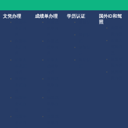
文凭办理
成绩单办理
学历认证
国外ID和驾
照
美国毕
美国成
留服认
美国驾
业证办
绩单办
证
照办理
理
理
留信认
加拿大
英国毕
英国成
证
驾照办
业证办
绩单办
使馆认
理
理
理
证
英国驾
加拿大
加拿大
海牙认
照办理
毕业证
成绩单
证
澳洲驾
办理
办理
照办理
澳洲毕
澳洲成
业证办
绩单办
理
理
德国毕
德国成
业证办
绩单办
理
理
法国毕
法国成
业证办
绩单办