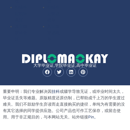
理
理
扫描件
扫描件
定制毕
定制成
业证
绩单
其它国
其它国
家毕业
家成绩
证
单
大学毕业证,学院毕业证,高中毕业证
F
T
L
P
a
w
i
i
c
i
n
n
e
t
k
t
b
t
e
e
重要申明：我们专业解决因
挂科
或辍学导致无证，或毕业时间太久，
o
e
d
r
o
r
i
e
毕业证丢失等难题。原版精度还原仿制，已帮助成千上万的学生渡过
k
n
s
难关。我们不鼓励学生弃读而走直接购买的捷径，单纯为有需要的没
t
有其它选择的同学提供应急。公司产品也可作工艺保存，或留念使
用。用于非正规目的，与本网站无关。站外链接
Pin。