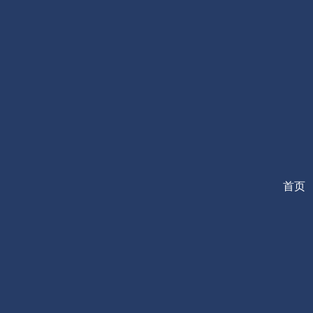
跳
至
内
容
首页