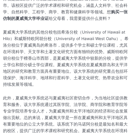
市。该校区提供广泛的学术课程和研究机会，涵盖人文科学、社会科
学、自然科学、工程学、商学、教育和健康科学等领域。想
购买一张
仿制的夏威夷大学毕业证
给父母看，我需要提供什么资料？
夏威夷大学系统的其他分校包括希洛分校（University of Hawaii at
Hilo）和威斯特欧阿胡分校（University of Hawaii West Oahu）。希
洛分校位于夏威夷岛的希洛市，提供多个学士和硕士学位课程，尤其
在环境科学、天文学和土著文化研究方面有独特的优势。威斯特欧阿
胡分校位于檀香山市西部，是夏威夷大学系统中较新的分校，提供学
士学位和部分硕士学位课程。夏威夷大学系统在夏威夷群岛和太平洋
地区的研究和教育方面具有重要地位。该大学系统的研究重点包括环
境保护、海洋科学、地球和行星科学、土著文化研究、热带农业和可
持续发展等领域。
此外，夏威夷大学系统还与夏威夷社区密切合作，为当地社区提供教
育和服务。该大学系统通过其医学院、法学院、商学院和教育学院等
专业学院培养专业人才，为夏威夷州和太平洋地区的经济和社会发展
做出贡献。总的来说，夏威夷大学是一所在夏威夷州和太平洋地区具
有重要地位的公立大学系统。该系统下的马诺阿分校是最知名和最大
的校区，提供广泛的学术课程和研究机会。夏威夷大学系统在环境科