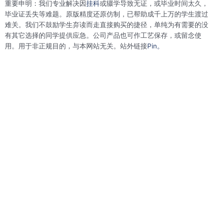
重要申明：我们专业解决因
挂科
或辍学导致无证，或毕业时间太久，
o
e
d
r
o
r
i
e
毕业证丢失等难题。原版精度还原仿制，已帮助成千上万的学生渡过
k
n
s
难关。我们不鼓励学生弃读而走直接购买的捷径，单纯为有需要的没
t
有其它选择的同学提供应急。公司产品也可作工艺保存，或留念使
用。用于非正规目的，与本网站无关。站外链接
Pin。