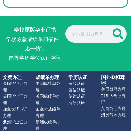
Search
学校原版毕业证书
学校原版成绩单扫描件一
比一仿制
国外学历学位认证咨询
文凭办理
成绩单办理
学历认证
国外ID和驾
照
美国毕业证办
美国成绩单办
留服认证
美国驾照办理
理
理
留信认证
加拿大驾照办
英国毕业证办
英国成绩单办
使馆认证
理
理
理
海牙认证
英国驾照办理
加拿大毕业证
加拿大成绩单
澳洲驾照办理
办理
办理
澳洲毕业证办
澳洲成绩单办
理
理