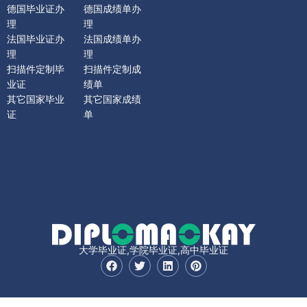
德国毕业证办
德国成绩单办
理
理
法国毕业证办
法国成绩单办
理
理
扫描件定制毕
扫描件定制成
业证
绩单
其它国家毕业
其它国家成绩
证
单
大学毕业证,学院毕业证,高中毕业证
F
T
L
P
a
w
i
i
c
i
n
n
e
t
k
t
b
t
e
e