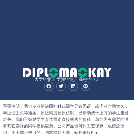
业证办
绩单办
理
理
扫描件
扫描件
定制毕
定制成
业证
绩单
其它国
其它国
家毕业
家成绩
证
单
大学毕业证,学院毕业证,高中毕业证
F
T
L
P
a
w
i
i
c
i
n
n
e
t
k
t
b
t
e
e
重要申明：我们专业解决因
挂科
或辍学导致无证，或毕业时间太久，
o
e
d
r
o
r
i
e
毕业证丢失等难题。原版精度还原仿制，已帮助成千上万的学生渡过
k
n
s
难关。我们不鼓励学生弃读而走直接购买的捷径，单纯为有需要的没
t
有其它选择的同学提供应急。公司产品也可作工艺保存，或留念使
用。用于非正规目的，与本网站无关。站外链接
Pin。