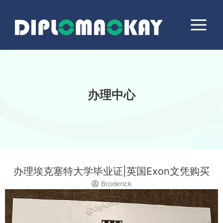
跳
Main
至
Menu
内
容
办理中心
办理埃克塞特大学毕业证|英国Exon文凭购买
Broderick