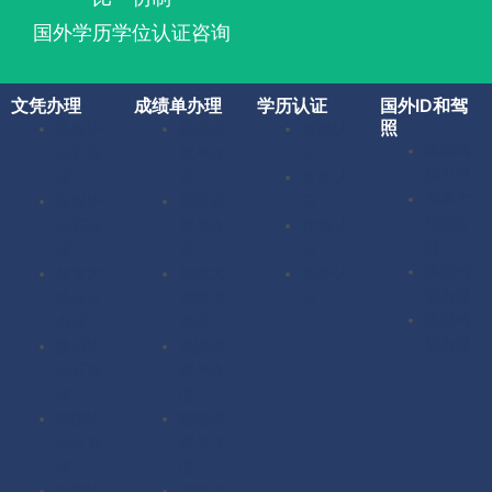
国外学历学位认证咨询
文凭办理
成绩单办理
学历认证
国外ID和驾
照
美国毕
美国成
留服认
美国驾
业证办
绩单办
证
照办理
理
理
留信认
加拿大
英国毕
英国成
证
驾照办
业证办
绩单办
使馆认
理
理
理
证
英国驾
加拿大
加拿大
海牙认
照办理
毕业证
成绩单
证
澳洲驾
办理
办理
照办理
澳洲毕
澳洲成
业证办
绩单办
理
理
德国毕
德国成
业证办
绩单办
理
理
法国毕
法国成