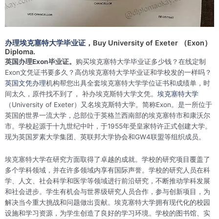
办理埃克塞特大学毕业证
，Buy University of Exeter （Exon）
Diploma.
英国办理Exon毕业证。
购买埃克塞特大学毕业证多少钱？在线定制
Exon文凭证书要多久？高仿埃克塞特大学毕业证和学校发的一样吗？
英国文凭办理
机构帮您出具全套埃克塞特大学学位证书和成绩单，时
间太久，原件找不到了， 补办埃克斯特大学文凭。
埃克塞特大学
（University of Exeter）又名埃克斯特大学。简称Exon。是一所位于
英国的世界一流大学，总部位于英格兰西南部的埃克塞特市和康沃尔
市。学校起源于十九世纪中叶，于1955年受皇家特许正式创建大学。
现为英国罗素大学集团、英联邦大学协会和GW4联盟等组织成员。
埃克塞特大学在研究方面取得了卓越的成就。学校的研究项目覆盖了
多个学科领域，并在许多领域内享有国际声誉。学校的研究人员在科
学、人文、社会科学和医学等领域进行前沿研究，不断推动学科发展
和社会进步。学生有机会与世界级研究人员合作，参与创新项目，为
解决当今重大挑战和问题做出贡献。埃克塞特大学拥有现代化的校园
设施和学习资源，为学生创造了良好的学习环境。学校的图书馆、实