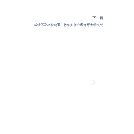
下一篇
成绩不及格被劝退，教你如何办理海牙大学文凭