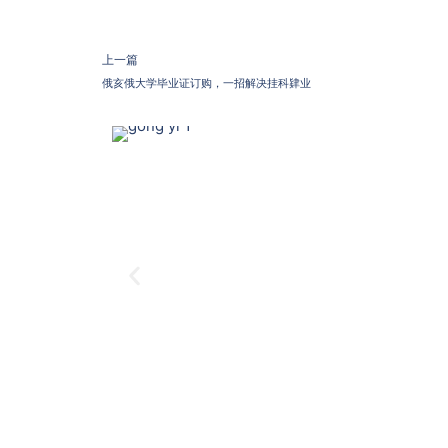
上一篇
俄亥俄大学毕业证订购，一招解决挂科肄业