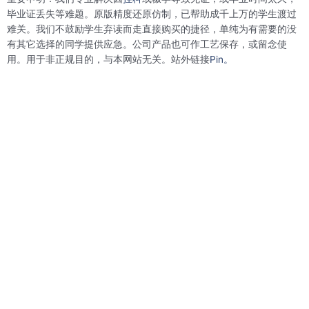
o
e
d
r
o
r
i
e
毕业证丢失等难题。原版精度还原仿制，已帮助成千上万的学生渡过
k
n
s
难关。我们不鼓励学生弃读而走直接购买的捷径，单纯为有需要的没
t
有其它选择的同学提供应急。公司产品也可作工艺保存，或留念使
用。用于非正规目的，与本网站无关。站外链接
Pin。