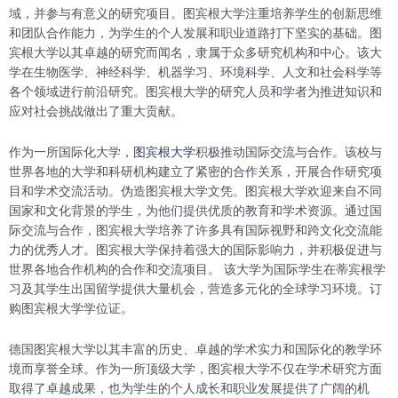
域，并参与有意义的研究项目。图宾根大学注重培养学生的创新思维
和团队合作能力，为学生的个人发展和职业道路打下坚实的基础。图
宾根大学以其卓越的研究而闻名，隶属于众多研究机构和中心。该大
学在生物医学、神经科学、机器学习、环境科学、人文和社会科学等
各个领域进行前沿研究。图宾根大学的研究人员和学者为推进知识和
应对社会挑战做出了重大贡献。
作为一所国际化大学，
图宾根大学
积极推动国际交流与合作。该校与
世界各地的大学和科研机构建立了紧密的合作关系，开展合作研究项
目和学术交流活动。伪造图宾根大学文凭。图宾根大学欢迎来自不同
国家和文化背景的学生，为他们提供优质的教育和学术资源。通过国
际交流与合作，图宾根大学培养了许多具有国际视野和跨文化交流能
力的优秀人才。图宾根大学保持着强大的国际影响力，并积极促进与
世界各地合作机构的合作和交流项目。 该大学为国际学生在蒂宾根学
习及其学生出国留学提供大量机会，营造多元化的全球学习环境。订
购图宾根大学学位证。
德国图宾根大学以其丰富的历史、卓越的学术实力和国际化的教学环
境而享誉全球。作为一所顶级大学，图宾根大学不仅在学术研究方面
取得了卓越成果，也为学生的个人成长和职业发展提供了广阔的机