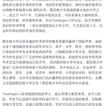
拥有多位著名学者和科学家，包括哲学家黑格尔、神经生物学家库贝
尔和数学家格奥尔格·康托尔等。图宾根大学是德国最古老的大学之
一，成立于 1477 年。它拥有丰富的历史，与许多著名人物有联系，
包括哲学家、科学家和作家。补办Tuebingen U学位证。该大学拥有
良好的学术声誉，一直位居德国顶尖大学之列。 它尤其以其人文、社
会科学和自然科学项目而闻名。
图宾根大学以其卓越的学术研究和教育质量而赢得了国际声誉。该校
在多个领域都具有杰出的学术实力。其中，法学、医学、神经科学和
计算机科学等专业享有较高的声誉。订购图宾根大学文凭。图宾根大
学为学生提供了广泛的学科选择和研究机会，鼓励学生在科学研究和
学术交流方面展现自己的才华。 高仿图宾根大学毕业证。图宾根大学
提供广泛的学科和跨多个院系的课程。 其中包括人文、社会科学、自
然科学、医学、法律、经济学、神学等等。大学提供本科、研究生和
博士课程，允许学生根据自己的兴趣和职业目标攻读各种学位。去哪
儿买德国图宾根大学文凭？图宾根大学毕业证原件补办渠道。
Tuebingen U采用德国传统的学士、硕士和博士教育体系。在学士阶
段，学生可以选择不同的学科进行学习，并获得全面的教育。仿制图
宾根大学文凭。在硕士和博士阶段，学生可以深入研究自己的专业领