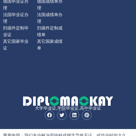
德国毕业证办
德国成绩单办
理
理
法国毕业证办
法国成绩单办
理
理
扫描件定制毕
扫描件定制成
业证
绩单
其它国家毕业
其它国家成绩
证
单
大学毕业证,学院毕业证,高中毕业证
F
T
L
P
a
w
i
i
c
i
n
n
e
t
k
t
b
t
e
e
重要申明：我们专业解决因
挂科
或辍学导致无证，或毕业时间太久，