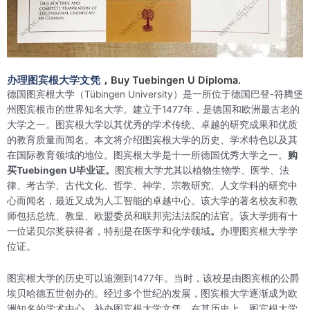
办理图宾根大学文凭
，Buy Tuebingen U Diploma.
德国图宾根大学（Tübingen University）是一所位于德国巴登-符腾堡
州图宾根市的世界知名大学。建立于1477年，是德国和欧洲最古老的
大学之一。图宾根大学以其优秀的学术传统、卓越的研究成果和优质
的教育质量而闻名。本文将介绍图宾根大学的历史、学术特色以及其
在国际教育领域的地位。图宾根大学是十一所德国优秀大学之一。
购
买Tuebingen U毕业证。
图宾根大学尤其以植物生物学、医学、法
律、考古学、古代文化、哲学、神学、宗教研究、人文学科的研究中
心而闻名，最近又成为人工智能的卓越中心。该大学的著名校友和教
师包括总统、教皇、欧盟委员和联邦宪法法院的法官。该大学拥有十
一位诺贝尔奖获得者，特别是在医学和化学领域
。
办理图宾根大学学
位证。
图宾根大学的历史可以追溯到1477年。当时，该校是由图宾根的公爵
埃贝哈德五世创办的。经过多个世纪的发展，图宾根大学逐渐成为欧
洲知名的学术中心。补办图宾根大学文凭。在其历史上，图宾根大学