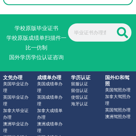
Search
学校原版毕业证书
学校原版成绩单扫描件一
比一仿制
国外学历学位认证咨询
文凭办理
成绩单办理
学历认证
国外ID和驾
照
美国毕业证办
美国成绩单办
留服认证
美国驾照办理
理
理
留信认证
加拿大驾照办
英国毕业证办
英国成绩单办
使馆认证
理
理
理
海牙认证
英国驾照办理
加拿大毕业证
加拿大成绩单
澳洲驾照办理
办理
办理
澳洲毕业证办
澳洲成绩单办
理
理