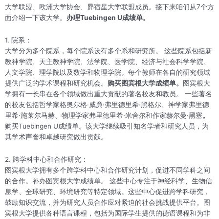
大学联盟、欧洲大学协会、昴宿星大学联盟成员。接下来咱们从7个方
面介绍一下该大学。
办理Tuebingen U成绩单。
1. 院系：
大学分为多个院系，每个院系设有多个系和研究所。 这些院系包括新
教神学院、天主教神学院、法学院、医学院、经济与社会科学学院、
人文学院、理学院以及数学和物理学院。每个教师在各自的研究领域
提供广泛的学术课程和研究机会。
购买图宾根大学成绩单。
图宾根大
学拥有一长串在各个领域做出重大贡献的著名校友和教员。 一些著名
的校友包括哲学家格奥尔格·威廉·弗里德里希·黑格尔、神学家弗里德
里希·施莱尔马赫、物理学家弗里德里希·米舍尔和作家赫尔曼·黑塞
。
购买Tuebingen U成绩单。该大学继续吸引知名学者和研究人员，为
其学术声誉和卓越研究做出贡献。
2. 跨学科中心和合作研究：
图宾根大学拥有多个跨学科中心和合作研究计划，促进不同学科之间
的合作。补办图宾根大学成绩单。 这些中心专注于神经科学、生物信
息学、全球研究、环境研究等特定领域。这些中心促进跨学科研究，
鼓励知识交流，并为研究人员合作应对紧迫的社会挑战提供平台。图
宾根大学提供各种语言课程，包括为国际学生提供的德语课程和为非