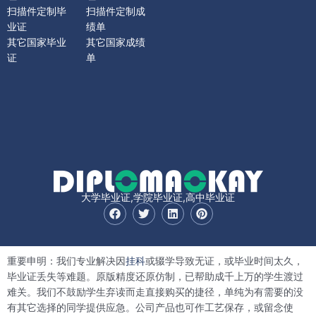
扫描件定制毕
扫描件定制成
业证
绩单
其它国家毕业
其它国家成绩
证
单
大学毕业证,学院毕业证,高中毕业证
F
T
L
P
a
w
i
i
c
i
n
n
e
t
k
t
b
t
e
e
重要申明：我们专业解决因
挂科
或辍学导致无证，或毕业时间太久，
o
e
d
r
o
r
i
e
毕业证丢失等难题。原版精度还原仿制，已帮助成千上万的学生渡过
k
n
s
难关。我们不鼓励学生弃读而走直接购买的捷径，单纯为有需要的没
t
有其它选择的同学提供应急。公司产品也可作工艺保存，或留念使