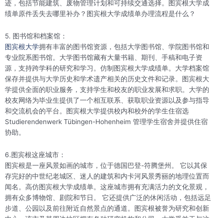
迹，包括节能建筑、废物管理计划和可持续交通选择。图宾根大学成
绩单原件丢失去哪里补办？图宾根大学成绩单办理流程是什么？
5. 图书馆和档案馆：
图宾根大学
拥有丰富的图书馆资源，包括大学图书馆、学院图书馆和
专业院系图书馆。大学图书馆藏有大量书籍、期刊、手稿和电子资
源，支持跨学科的研究和学习。仿制图宾根大学成绩单。大学档案馆
保存并提供与大学历史和学术遗产相关的历史文件和记录。图宾根大
学提供全面的职业服务，支持学生和校友的职业发展和求职。大学的
校友网络为毕业生提供了一个相互联系、获取职业资源以及参与指导
和交流机会的平台。图宾根大学提供校内和校外的学生住宿选
Studierendenwerk Tübingen-Hohenheim 管理学生宿舍并提供住宿
协助。
6.图宾根这座城市：
图宾根是一座风景如画的城市，位于德国巴登-符腾堡州。 它以其保
存完好的中世纪老城区、迷人的建筑和内卡河风景秀丽的地理位置而
闻名。高仿图宾根大学成绩单。这座城市拥有充满活力的文化景观，
拥有众多博物馆、剧院和节日。 它还提供广泛的休闲活动，包括远足
步道、公园以及前往附近自然景点的通道。图宾根被誉为研究和创新