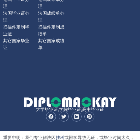
理
理
法国毕业证办
法国成绩单办
理
理
扫描件定制毕
扫描件定制成
业证
绩单
其它国家毕业
其它国家成绩
证
单
大学毕业证,学院毕业证,高中毕业证
F
T
L
P
a
w
i
i
c
i
n
n
e
t
k
t
b
t
e
e
重要申明：我们专业解决因
挂科
或辍学导致无证，或毕业时间太久，
o
e
d
r