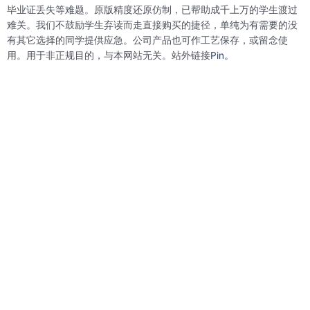
o
r
i
e
毕业证丢失等难题。原版精度还原仿制，已帮助成千上万的学生渡过
k
n
s
难关。我们不鼓励学生弃读而走直接购买的捷径，单纯为有需要的没
t
有其它选择的同学提供应急。公司产品也可作工艺保存，或留念使
用。用于非正规目的，与本网站无关。站外链接
Pin。