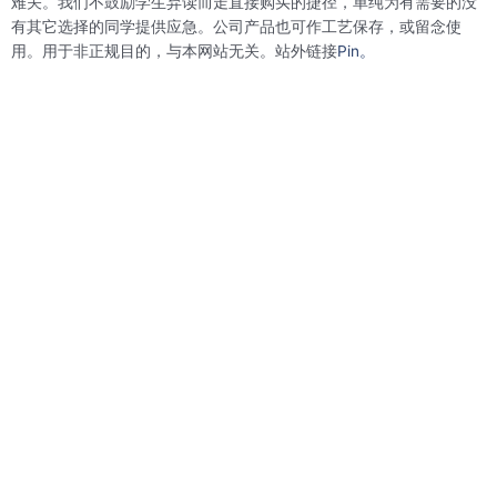
难关。我们不鼓励学生弃读而走直接购买的捷径，单纯为有需要的没
t
有其它选择的同学提供应急。公司产品也可作工艺保存，或留念使
用。用于非正规目的，与本网站无关。站外链接
Pin。