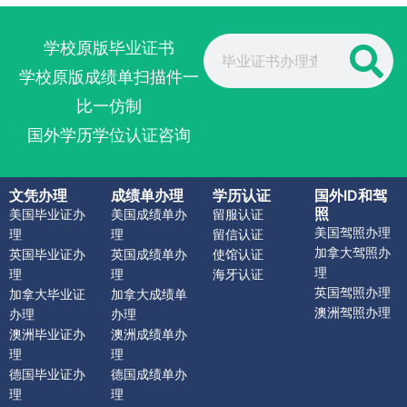
Search
学校原版毕业证书
学校原版成绩单扫描件一
比一仿制
国外学历学位认证咨询
文凭办理
成绩单办理
学历认证
国外ID和驾
照
美国毕业证办
美国成绩单办
留服认证
美国驾照办理
理
理
留信认证
加拿大驾照办
英国毕业证办
英国成绩单办
使馆认证
理
理
理
海牙认证
英国驾照办理
加拿大毕业证
加拿大成绩单
澳洲驾照办理
办理
办理
澳洲毕业证办
澳洲成绩单办
理
理
德国毕业证办
德国成绩单办
理
理