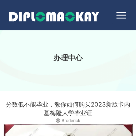
跳
Main
至
Menu
内
容
办理中心
分数低不能毕业，教你如何购买2023新版卡内
基梅隆大学毕业证
Broderick