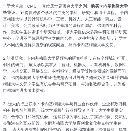
1. 学术卓越：CMU 一直位居世界顶尖大学之列。
购买卡内基梅隆大学
毕业证。
它提供跨多个学科的广泛的本科、研究生和博士课程。 卡内
基梅隆大学以其计算机科学、工程、机器人、人工智能、商业、设
计、美术、公共政策和行为科学领域的课程而闻名。强调跨学科合
作，鼓励学生探索多个研究领域。 该大学提供众多跨学科项目和研究
中心，促进不同院系和学科之间的合作。 这种方法促进创新，让学生
从不同的角度解决复杂的现实问题。补办卡内基梅隆大学文凭。
2.前沿研究：卡内基梅隆大学是领先的研究机构，在各个领域进行开
创性的研究。 该大学以其在人工智能、机器人、计算机科学、数据科
学、人机交互、网络安全、材料科学、经济学等许多领域的贡献而闻
名。卡内基梅隆大学毕业证遗失是否可以补办？如何办理 CMU卡内基
梅隆大学文凭？学生有机会参与研究项目，与知名教师合作，并为各
自领域的进步做出贡献。
3. 强大的行业联系：卡内基梅隆大学与行业合作伙伴、企业和政府机
构有着密切的联系。 该大学积极与行业领导者合作，为学生提供实
习、合作项目和研究机会。 这些联系为学生提供了实践经验、交流机
会和潜在的职业前景。卡耐基梅隆大学培育创业文化并支持学生创
新。 该大学设有专门的创业中心、孵化器和加速器，提供资源、指导