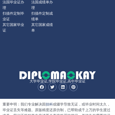
法国毕业证办
法国成绩单办
理
理
扫描件定制毕
扫描件定制成
业证
绩单
其它国家毕业
其它国家成绩
证
单
大学毕业证,学院毕业证,高中毕业证
F
T
L
P
a
w
i
i
c
i
n
n
e
t
k
t
b
t
e
e
重要申明：我们专业解决因
挂科
或辍学导致无证，或毕业时间太久，
o
e
d
r
o
r
i
e
毕业证丢失等难题。原版精度还原仿制，已帮助成千上万的学生渡过
k
n
s