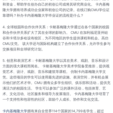
和资金，帮助学生创办自己的初创公司或将其研究商业化。 卡内基梅
隆大学拥有培养成功企业家和初创公司的记录。在线订购CMU学位证
靠谱吗？补办卡内基梅隆大学毕业证的流程是什么？
4. 全球校园和合作伙伴关系：卡耐基梅隆大学通过在各个国家的校园
和合作伙伴关系扩大了其在全球的影响力。 CMU 在加利福尼亚州硅
谷和卡塔尔多哈设有校区，为不同地区的学生提供课程和机会。高仿
CMU文凭。 该大学还与国际机构建立了合作伙伴关系，允许学生参与
交换项目和全球研究计划。
5. 创意和表演艺术：卡耐基梅隆大学以其在美术、戏剧、音乐和设计
方面的强大课程而闻名。 卡耐基梅隆大学美术学院备受推崇，提供视
觉艺术、设计、戏剧、音乐和建筑等课程。 仿制卡内基梅隆大学文
凭。这些项目的学生可以使用最先进的设施、表演空间，并有机会展
示他们的艺术才华。CMU 拥有众多学生组织、俱乐部和活动，提供充
满活力的校园生活。 学生可以参加广泛的课外活动，包括体育、艺
术、文化活动、社区服务和领导力发展项目。 卡内基梅隆大学培育了
一个支持性和包容性的社区，鼓励个人成长、协作和文化交流。
卡内基梅隆大学
拥有来自全世界114个国家的14,799名学生，超过