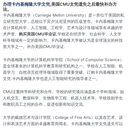
办理卡内基梅隆大学文凭
,美国CMU文凭遗失之后最快补办方
法。
卡内基梅隆大学（Carnegie Mellon University）是一所位于美国的私
立研究型大学，总校位于宾夕法尼亚州的匹兹堡市。卡内基梅隆大学
在计算机科学、人工智能、工程学、艺术与设计等领域享有卓越的学
术声誉。
购买美国CMU毕业证.
学校还在经济学、社会科学、人文学
科等领域有一定的影响力。卡内基梅隆大学被认为是全球顶尖的科技
类大学之一。补办美国CMU毕业证.
卡内基梅隆大学的计算机科学学院（School of Computer Science）
是全球著名的计算机科学教育和研究机构之一。学校在人工智能、机
器学习、自然语言处理等领域取得了重要突破。订购卡内基梅隆大学
文凭.卡内基梅隆大学也是人工智能研究的领导者之一。
CMU注重跨学科研究和合作。学校的研究项目涵盖多个学科领域，如
人机交互、数据科学、生物医学工程、机器人技术等。学校鼓励学生
和教职员工之间的合作，促进创新和知识交流。
大学的戴德艺术与设计学院（College of Fine Arts）以其在艺术、设
计和表演艺术方面的卓越教育而闻名。卡内基梅隆大学文凭遗失可以