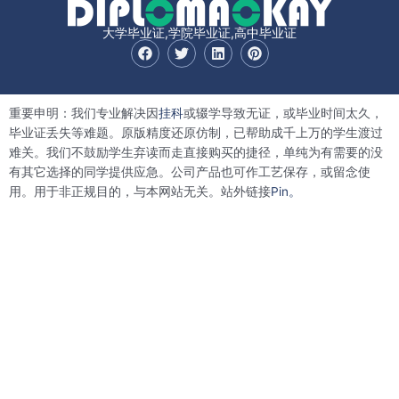
大学毕业证,学院毕业证,高中毕业证
F
T
L
P
a
w
i
i
c
i
n
n
e
t
k
t
b
t
e
e
重要申明：我们专业解决因
挂科
或辍学导致无证，或毕业时间太久，
o
e
d
r
o
r
i
e
毕业证丢失等难题。原版精度还原仿制，已帮助成千上万的学生渡过
k
n
s
难关。我们不鼓励学生弃读而走直接购买的捷径，单纯为有需要的没
t
有其它选择的同学提供应急。公司产品也可作工艺保存，或留念使
用。用于非正规目的，与本网站无关。站外链接
Pin。