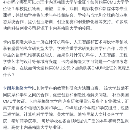
补办吗？哪里可以办理卡内基梅隆大学毕业证？如何购买CMU大学学
位证？学校提供绘画、雕塑、音乐、戏剧、电影制作和新媒体等专业
课程，并鼓励学生将艺术与科技相结合。学校与当地和全球的创业生
态系统合作，提供创业培训、创业竞赛和创业孵化器等支持。许多成
功的科技创业公司起源于卡内基梅隆大学的校园。
卡内基梅隆大学是一所在计算机科学、人工智能和艺术与设计等领域
享有盛誉的私立研究型大学。学校注重学术研究和跨学科合作，培养
学生的创新思维和实践能力。如果你对计算机科学、人工智能、工程
学或艺术与设计等领域有兴趣，卡内基梅隆大学可能是一个值得考虑
的学校。在线如何快速购买CMU文凭？加急购买CMU毕业证的流程是
什么？
卡耐基梅隆大学
以其跨学科的教育和研究方法而自豪。 该大学鼓励不
同院系和学科之间的合作，促进创新和创造性地解决问题。 补办美国
CMU学位证。卡内基梅隆大学的许多研究项目涉及多个专业领域，汇
集了来自各个领域的教师和学生。CMU由多个学院和学院组成，包括
工程学院、计算机科学学院、美术学院、迪特里希人文社会科学学
院、泰珀商学院等。 每所学校在各自领域提供广泛的本科和研究生课
程。高仿卡内基梅隆大学毕业证。