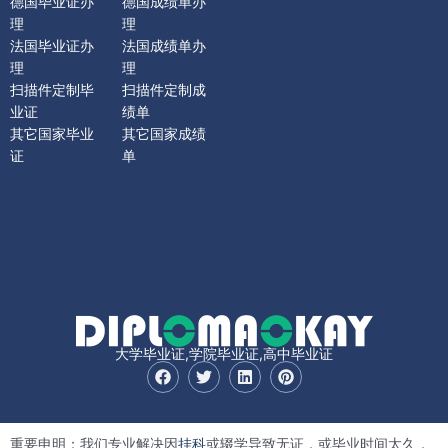
德国毕业证办
德国成绩单办
理
理
法国毕业证办
法国成绩单办
理
理
扫描件定制毕
扫描件定制成
业证
绩单
其它国家毕业
其它国家成绩
证
单
大学毕业证,学院毕业证,高中毕业证
F
T
L
P
a
w
i
i
c
i
n
n
e
t
k
t
b
t
e
e
重要申明：我们专业解决因
挂科
或辍学导致无证，或毕业时间太久，