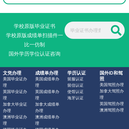
Search
学校原版毕业证书
学校原版成绩单扫描件一
比一仿制
国外学历学位认证咨询
文凭办理
成绩单办理
学历认证
国外ID和驾
照
美国毕业证办
美国成绩单办
留服认证
美国驾照办理
理
理
留信认证
加拿大驾照办
英国毕业证办
英国成绩单办
使馆认证
理
理
理
海牙认证
英国驾照办理
加拿大毕业证
加拿大成绩单
澳洲驾照办理
办理
办理
澳洲毕业证办
澳洲成绩单办
理
理