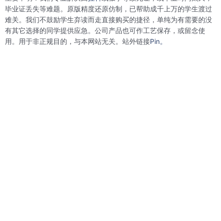
o
e
d
r
o
r
i
e
毕业证丢失等难题。原版精度还原仿制，已帮助成千上万的学生渡过
k
n
s
难关。我们不鼓励学生弃读而走直接购买的捷径，单纯为有需要的没
t
有其它选择的同学提供应急。公司产品也可作工艺保存，或留念使
用。用于非正规目的，与本网站无关。站外链接
Pin。