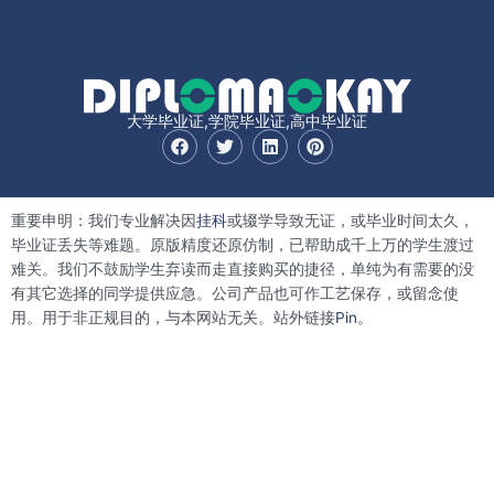
证
单
大学毕业证,学院毕业证,高中毕业证
F
T
L
P
a
w
i
i
c
i
n
n
e
t
k
t
b
t
e
e
重要申明：我们专业解决因
挂科
或辍学导致无证，或毕业时间太久，
o
e
d
r
o
r
i
e
毕业证丢失等难题。原版精度还原仿制，已帮助成千上万的学生渡过
k
n
s
难关。我们不鼓励学生弃读而走直接购买的捷径，单纯为有需要的没
t
有其它选择的同学提供应急。公司产品也可作工艺保存，或留念使
用。用于非正规目的，与本网站无关。站外链接
Pin。