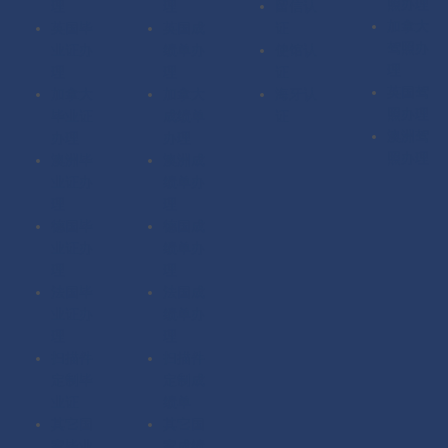
照办理
理
理
留信认
加拿大
英国毕
英国成
证
驾照办
业证办
绩单办
使馆认
理
理
理
证
英国驾
加拿大
加拿大
海牙认
照办理
毕业证
成绩单
证
澳洲驾
办理
办理
照办理
澳洲毕
澳洲成
业证办
绩单办
理
理
德国毕
德国成
业证办
绩单办
理
理
法国毕
法国成
业证办
绩单办
理
理
扫描件
扫描件
定制毕
定制成
业证
绩单
其它国
其它国
家毕业
家成绩