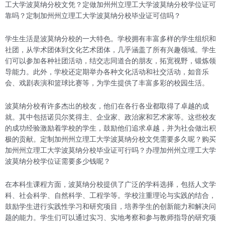
工大学波莫纳分校文凭？定做加州州立理工大学波莫纳分校学位证可
靠吗？定制加州州立理工大学波莫纳分校毕业证可信吗？
学生生活是波莫纳分校的一大特色。学校拥有丰富多样的学生组织和
社团，从学术团体到文化艺术团体，几乎涵盖了所有兴趣领域。学生
们可以参加各种社团活动，结交志同道合的朋友，拓宽视野，锻炼领
导能力。此外，学校还定期举办各种文化活动和社交活动，如音乐
会、戏剧表演和篮球比赛等，为学生提供了丰富多彩的校园生活。
波莫纳分校有许多杰出的校友，他们在各行各业都取得了卓越的成
就。其中包括诺贝尔奖得主、企业家、政治家和艺术家等。这些校友
的成功经验激励着学校的学生，鼓励他们追求卓越，并为社会做出积
极的贡献。定制加州州立理工大学波莫纳分校文凭需要多久呢？购买
加州州立理工大学波莫纳分校毕业证可行吗？办理加州州立理工大学
波莫纳分校学位证需要多少钱呢？
在本科生课程方面，波莫纳分校提供了广泛的学科选择，包括人文学
科、社会科学、自然科学、工程学等。学校注重理论与实践的结合，
鼓励学生进行实践性学习和研究项目，培养学生的创新能力和解决问
题的能力。学生们可以通过实习、实地考察和参与教师指导的研究项