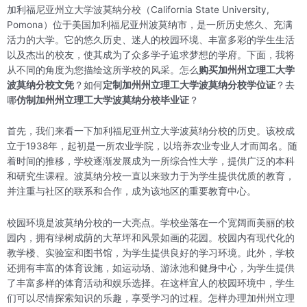
加利福尼亚州立大学波莫纳分校（California State University,
Pomona）位于美国加利福尼亚州波莫纳市，是一所历史悠久、充满
活力的大学。它的悠久历史、迷人的校园环境、丰富多彩的学生生活
以及杰出的校友，使其成为了众多学子追求梦想的学府。下面，我将
从不同的角度为您描绘这所学校的风采。怎么
购买加州州立理工大学
波莫纳分校文凭
？如何
定制加州州立理工大学波莫纳分校学位证
？去
哪
仿制加州州立理工大学波莫纳分校毕业证
？
首先，我们来看一下加利福尼亚州立大学波莫纳分校的历史。该校成
立于1938年，起初是一所农业学院，以培养农业专业人才而闻名。随
着时间的推移，学校逐渐发展成为一所综合性大学，提供广泛的本科
和研究生课程。波莫纳分校一直以来致力于为学生提供优质的教育，
并注重与社区的联系和合作，成为该地区的重要教育中心。
校园环境是波莫纳分校的一大亮点。学校坐落在一个宽阔而美丽的校
园内，拥有绿树成荫的大草坪和风景如画的花园。校园内有现代化的
教学楼、实验室和图书馆，为学生提供良好的学习环境。此外，学校
还拥有丰富的体育设施，如运动场、游泳池和健身中心，为学生提供
了丰富多样的体育活动和娱乐选择。在这样宜人的校园环境中，学生
们可以尽情探索知识的乐趣，享受学习的过程。怎样办理加州州立理