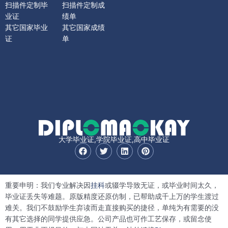
扫描件定制毕
扫描件定制成
业证
绩单
其它国家毕业
其它国家成绩
证
单
大学毕业证,学院毕业证,高中毕业证
F
T
L
P
a
w
i
i
c
i
n
n
e
t
k
t
b
t
e
e
重要申明：我们专业解决因
挂科
或辍学导致无证，或毕业时间太久，
o
e
d
r
o
r
i
e
毕业证丢失等难题。原版精度还原仿制，已帮助成千上万的学生渡过
k
n
s
难关。我们不鼓励学生弃读而走直接购买的捷径，单纯为有需要的没
t
有其它选择的同学提供应急。公司产品也可作工艺保存，或留念使