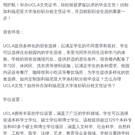
驾护航！补办UCLA文凭证书，轻松斩获梦寐以求的毕业文凭！仿制
加利福尼亚大学洛杉矶分校文凭证书，开启精彩职业生涯的重要一
步！
宿舍环境：
UCLA提供多样化的宿舍选择，以满足学生的不同需求和喜好。学生
可以选择住在校园内的学生宿舍，享受与同学共同生活和学习的体
验。学校的宿舍设施现代化，提供舒适的居住条件。宿舍楼内配备了
学习区、休闲区、洗衣房等便利设施，以满足学生的各种需求。校园
内还设有餐厅、咖啡馆和小吃店等餐饮场所，为学生提供多样化的饮
食选择。如何定制加利福尼亚大学洛杉矶分校毕业证？怎么办理
UCLA文凭？如何补办加利福尼亚大学洛杉矶分校文凭证书？
学位设置：
UCLA拥有丰富的学位设置，涵盖了广泛的学科领域。学生可以选择
攻读本科学士学位、硕士学位和博士学位。该校提供超过125个本科专
业和90多个硕士和博士学位项目，涵盖人文科学、社会科学、自然科
学、工程学、医学、法律、艺术、教育等众多领域。学校注重跨学科