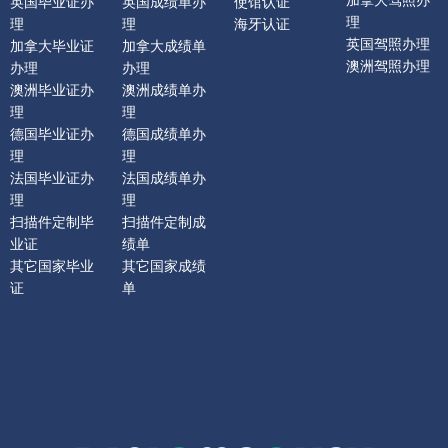
加拿大驾照办
英国毕业证办
英国成绩单办
使馆认证
理
理
理
海牙认证
英国驾照办理
加拿大毕业证
加拿大成绩单
澳洲驾照办理
办理
办理
澳洲毕业证办
澳洲成绩单办
理
理
德国毕业证办
德国成绩单办
理
理
法国毕业证办
法国成绩单办
理
理
扫描件定制毕
扫描件定制成
业证
绩单
其它国家毕业
其它国家成绩
证
单