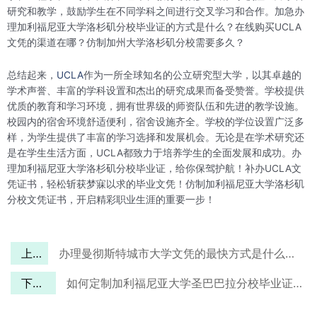
研究和教学，鼓励学生在不同学科之间进行交叉学习和合作。加急办
理加利福尼亚大学洛杉矶分校毕业证的方式是什么？在线购买UCLA
文凭的渠道在哪？仿制加州大学洛杉矶分校需要多久？
总结起来，
UCLA
作为一所全球知名的公立研究型大学，以其卓越的
学术声誉、丰富的学科设置和杰出的研究成果而备受赞誉。学校提供
优质的教育和学习环境，拥有世界级的师资队伍和先进的教学设施。
校园内的宿舍环境舒适便利，宿舍设施齐全。学校的学位设置广泛多
样，为学生提供了丰富的学习选择和发展机会。无论是在学术研究还
是在学生生活方面，UCLA都致力于培养学生的全面发展和成功。办
理加利福尼亚大学洛杉矶分校毕业证，给你保驾护航！补办UCLA文
凭证书，轻松斩获梦寐以求的毕业文凭！仿制加利福尼亚大学洛杉矶
分校文凭证书，开启精彩职业生涯的重要一步！
上一篇
办理曼彻斯特城市大学文凭的最快方式是什么？Buy Manchester Metropolitan University diploma
下一篇
如何定制加利福尼亚大学圣巴巴拉分校毕业证？buy UCSB diploma