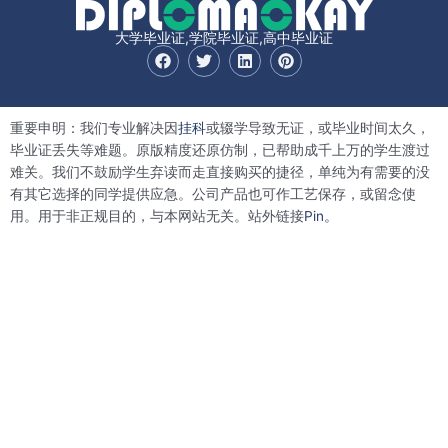
大学毕业证,学院毕业证,高中毕业证
F
T
L
P
a
w
i
i
c
i
n
n
e
t
k
t
b
t
e
e
重要申明：我们专业解决因
挂科
或辍学导致无证，或毕业时间太久，
o
e
d
r
o
r
i
e
毕业证丢失等难题。原版精度还原仿制，已帮助成千上万的学生渡过
k
n
s
难关。我们不鼓励学生弃读而走直接购买的捷径，单纯为有需要的没
t
有其它选择的同学提供应急。公司产品也可作工艺保存，或留念使
用。用于非正规目的，与本网站无关。站外链接
Pin。