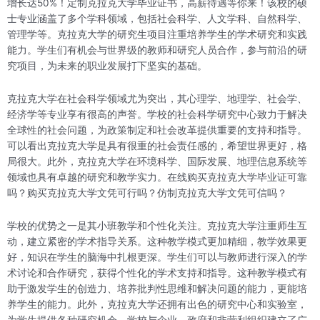
增长达50%！定制克拉克大学毕业证书，高薪待遇等你来！该校的硕
士专业涵盖了多个学科领域，包括社会科学、人文学科、自然科学、
管理学等。克拉克大学的研究生项目注重培养学生的学术研究和实践
能力。学生们有机会与世界级的教师和研究人员合作，参与前沿的研
究项目，为未来的职业发展打下坚实的基础。
克拉克大学在社会科学领域尤为突出，其心理学、地理学、社会学、
经济学等专业享有很高的声誉。学校的社会科学研究中心致力于解决
全球性的社会问题，为政策制定和社会改革提供重要的支持和指导。
可以看出克拉克大学是具有很重的社会责任感的，希望世界更好，格
局很大。此外，克拉克大学在环境科学、国际发展、地理信息系统等
领域也具有卓越的研究和教学实力。在线购买克拉克大学毕业证可靠
吗？购买克拉克大学文凭可行吗？仿制克拉克大学文凭可信吗？
学校的优势之一是其小班教学和个性化关注。克拉克大学注重师生互
动，建立紧密的学术指导关系。这种教学模式更加精细，教学效果更
好，知识在学生的脑海中扎根更深。学生们可以与教师进行深入的学
术讨论和合作研究，获得个性化的学术支持和指导。这种教学模式有
助于激发学生的创造力、培养批判性思维和解决问题的能力，更能培
养学生的能力。此外，克拉克大学还拥有出色的研究中心和实验室，
为学生提供各种研究机会。学校与企业、政府和非营利组织建立了广