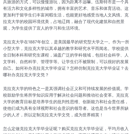
兵旅游的方式，可以慢慢游玩，因为距离不远嘛。伍斯特市是一个具
有活力和文化多样性的城市，拥有丰富的艺术、音乐和体育活动。这
更加利于留学生们丰富闲暇生活，也能更好地感受当地人文风情。克
拉克大学的校园环境优美，占地辽阔，融合了现代化建筑和自然景
观，为学生提供了宜人的学习和生活环境。
克拉克大学在1887年创立，是美国最早的研究型大学之一。作为一所
小型大学，克拉克大学以其卓越的教学和研究水平而闻名。学校提供
全日制本科和研究生课程，涵盖广泛的学科领域，包括社会科学、人
文学科、自然科学、管理学等。让学生们不被限制，可以很好的发展
自己。如何补办克拉克大学毕业证？怎样仿制克拉克大学毕业证？去
哪补办克拉克大学文凭？
克拉克大学的特色之一是其强调社会正义和可持续发展的价值观。学
校鼓励学生将所学知识应用于解决社会问题和推动社会变革。克拉克
大学的教育目标是培养学生的批判性思维、创新能力和社会责任感，
使他们成为具有全球视野和社会意识的领导者。这也是当今世界所缺
少的人才，所以定制克拉克大学文凭，成为世界精英！
怎么定做克拉克大学毕业证呢？购买克拉克大学毕业证，平均月收入