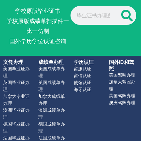
Search
学校原版毕业证书
学校原版成绩单扫描件一
比一仿制
国外学历学位认证咨询
文凭办理
成绩单办理
学历认证
国外ID和驾
照
美国毕业证办
美国成绩单办
留服认证
美国驾照办理
理
理
留信认证
加拿大驾照办
英国毕业证办
英国成绩单办
使馆认证
理
理
理
海牙认证
英国驾照办理
加拿大毕业证
加拿大成绩单
澳洲驾照办理
办理
办理
澳洲毕业证办
澳洲成绩单办
理
理
德国毕业证办
德国成绩单办
理
理
法国毕业证办
法国成绩单办