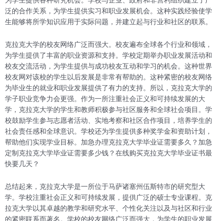
泛的合作关系，为学生提供实习和职业发展机会。这种实践经验使学
生能够将所学知识应用于实际问题，并建立起与行业和社区的联系。
克拉克大学的校友网络广泛而强大。校友遍布全球各个行业和领域，
为学生提供了丰富的职业资源和支持。学校定期举办职业发展活动和
校友交流活动，为学生提供与成功校友互动和学习的机会。这种世界
校友网对该校的学生以后发展是非常有帮助的。这种紧密的校友网络
为毕业生的就业和职业发展提供了有力的支持。所以，克拉克大学的
学子职业竞争力会更强。作为一所注重社会正义和可持续发展的大
学，克拉克大学的学生和教师积极参与社区服务和全球社会项目。学
校鼓励学生参与志愿者活动、实地考察和社区合作项目，培养学生的
社会责任感和全球意识。学校还为学生提供多种奖学金和资助计划，
帮助他们实现学业目标。加急办理克拉克大学毕业证需要多久？加急
定制克拉克大学毕业证需要多少钱？在线购买克拉克大学毕业证书最
快要几天？
总结起来，克拉克大学是一所位于马萨诸塞州伍斯特市的研究型大
学。学校注重社会正义和可持续发展，提供广泛的硕士专业课程。克
拉克大学以其卓越的教学和研究水平、个性化关注以及与社区和行业
的紧密联系而著名。学校的校友网络广泛而强大，为学生的职业发展