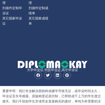
理
理
扫描件定制毕
扫描件定制成
业证
绩单
其它国家毕业
其它国家成绩
证
单
大学毕业证,学院毕业证,高中毕业证
F
T
L
P
a
w
i
i
c
i
n
n
e
t
k
t
b
t
e
e
重要申明：我们专业解决因
挂科
或辍学导致无证，或毕业时间太久，
o
e
d
r
o
r
i
e
毕业证丢失等难题。原版精度还原仿制，已帮助成千上万的学生渡过
k
n
s
难关。我们不鼓励学生弃读而走直接购买的捷径，单纯为有需要的没
t