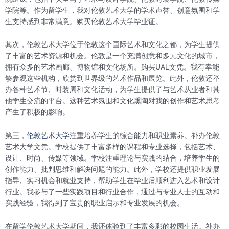
学院等。作为留学生，我对伦敦艺术大学的学术声誉、创意氛围和学
生支持感到非常满意。购买伦敦艺术大学毕业证。
其次，伦敦艺术大学位于伦敦这个国际艺术和文化之都，为学生提供
了丰富的艺术资源和机会。伦敦是一个充满创意和多元文化的城市，
拥有众多的艺术画廊、博物馆和文化场所。购买UAL文凭。我有幸能
够参观这些机构，欣赏到世界级的艺术作品和展览。此外，伦敦还举
办各种艺术节、时装周和文化活动，为学生提供了与艺术从业者和其
他学生交流的平台。这种艺术氛围和文化熏陶对我的创作和艺术思考
产生了积极的影响。
第三，
伦敦艺术大学
注重培养学生的综合能力和职业素养。补办伦敦
艺术大学文凭。学校提供了丰富多样的课程和专业选择，包括艺术、
设计、时尚、传媒等领域。学校注重理论与实践的结合，培养学生的
创作能力、批判思维和解决问题的能力。此外，学校还提供职业发展
指导、实习机会和就业支持，帮助学生在毕业后顺利进入艺术和设计
行业。我参与了一些实践项目和行业合作，通过与专业人士的互动和
实践经验，我得到了宝贵的职业启示和专业发展的机会。
在留学伦敦艺术大学期间，我还体验到了丰富多彩的校园生活。补办