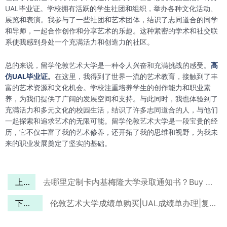
UAL毕业证。学校拥有活跃的学生社团和组织，举办各种文化活动、
展览和表演。我参与了一些社团和艺术团体，结识了志同道合的同学
和导师，一起合作创作和分享艺术的乐趣。这种紧密的学术和社交联
系使我感到身处一个充满活力和创造力的社区。
总的来说，留学伦敦艺术大学是一种令人兴奋和充满挑战的感受。
高
仿UAL毕业证
。
在这里，我得到了世界一流的艺术教育，接触到了丰
富的艺术资源和文化机会。学校注重培养学生的创作能力和职业素
养，为我们提供了广阔的发展空间和支持。与此同时，我也体验到了
充满活力和多元文化的校园生活，结识了许多志同道合的人，与他们
一起探索和追求艺术的无限可能。留学伦敦艺术大学是一段宝贵的经
历，它不仅丰富了我的艺术修养，还开拓了我的思维和视野，为我未
来的职业发展奠定了坚实的基础。
上一篇
去哪里定制卡内基梅隆大学录取通知书？Buy a Carnegie Mellon University‘s Offer Online.
下一篇
伦敦艺术大学成绩单购买|UAL成绩单办理|复刻UAL成绩单