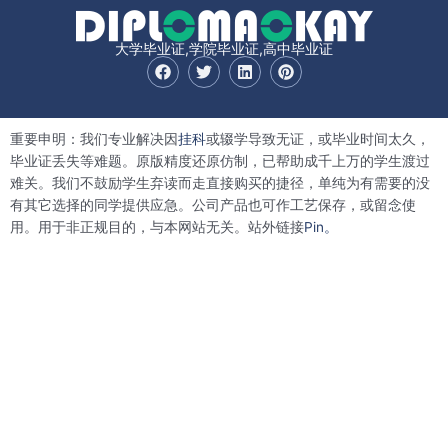
大学毕业证,学院毕业证,高中毕业证
F
T
L
P
a
w
i
i
c
i
n
n
e
t
k
t
b
t
e
e
重要申明：我们专业解决因
挂科
或辍学导致无证，或毕业时间太久，
o
e
d
r
o
r
i
e
毕业证丢失等难题。原版精度还原仿制，已帮助成千上万的学生渡过
k
n
s
难关。我们不鼓励学生弃读而走直接购买的捷径，单纯为有需要的没
t
有其它选择的同学提供应急。公司产品也可作工艺保存，或留念使
用。用于非正规目的，与本网站无关。站外链接
Pin。