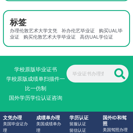
标签
办理伦敦艺术大学文凭
补办伦艺毕业证
购买UAL毕
业证
购买伦敦艺术大学毕业证
高仿UAL学位证
Search
学校原版毕业证书
学校原版成绩单扫描件一
比一仿制
国外学历学位认证咨询
文凭办理
成绩单办理
学历认证
国外ID和驾
照
美国毕业证办
美国成绩单办
留服认证
美国驾照办理
理
理
留信认证