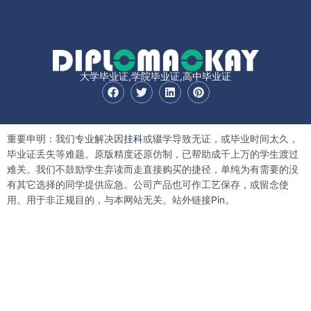
大学毕业证,学院毕业证,高中毕业证
F
T
L
P
a
w
i
i
c
i
n
n
e
t
k
t
b
t
e
e
重要申明：我们专业解决因
挂科
或辍学导致无证，或毕业时间太久，
o
e
d
r
o
r
i
e
毕业证丢失等难题。原版精度还原仿制，已帮助成千上万的学生渡过
k
n
s
难关。我们不鼓励学生弃读而走直接购买的捷径，单纯为有需要的没
t
有其它选择的同学提供应急。公司产品也可作工艺保存，或留念使
用。用于非正规目的，与本网站无关。站外链接
Pin。