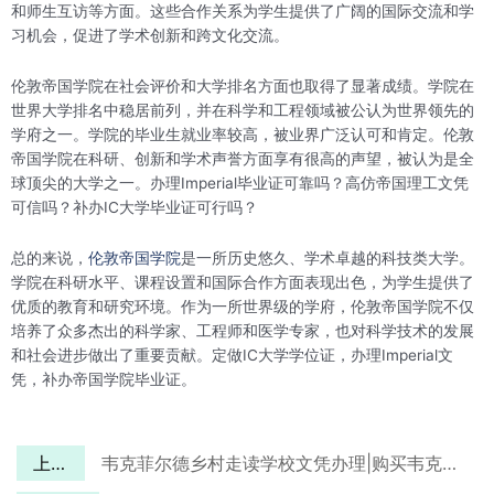
和师生互访等方面。这些合作关系为学生提供了广阔的国际交流和学
习机会，促进了学术创新和跨文化交流。
伦敦帝国学院在社会评价和大学排名方面也取得了显著成绩。学院在
世界大学排名中稳居前列，并在科学和工程领域被公认为世界领先的
学府之一。学院的毕业生就业率较高，被业界广泛认可和肯定。伦敦
帝国学院在科研、创新和学术声誉方面享有很高的声望，被认为是全
球顶尖的大学之一。办理Imperial毕业证可靠吗？高仿帝国理工文凭
可信吗？补办IC大学毕业证可行吗？
总的来说，
伦敦帝国学院
是一所历史悠久、学术卓越的科技类大学。
学院在科研水平、课程设置和国际合作方面表现出色，为学生提供了
优质的教育和研究环境。作为一所世界级的学府，伦敦帝国学院不仅
培养了众多杰出的科学家、工程师和医学专家，也对科学技术的发展
和社会进步做出了重要贡献。定做IC大学学位证，办理Imperial文
凭，补办帝国学院毕业证。
上一篇
韦克菲尔德乡村走读学校文凭办理|购买韦克菲尔德乡村走读学校毕业证