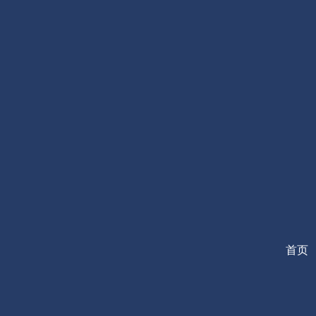
跳
至
内
容
首页