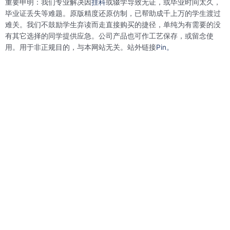
重要申明：我们专业解决因
挂科
或辍学导致无证，或毕业时间太久，
o
e
d
r
o
r
i
e
毕业证丢失等难题。原版精度还原仿制，已帮助成千上万的学生渡过
k
n
s
难关。我们不鼓励学生弃读而走直接购买的捷径，单纯为有需要的没
t
有其它选择的同学提供应急。公司产品也可作工艺保存，或留念使
用。用于非正规目的，与本网站无关。站外链接
Pin。