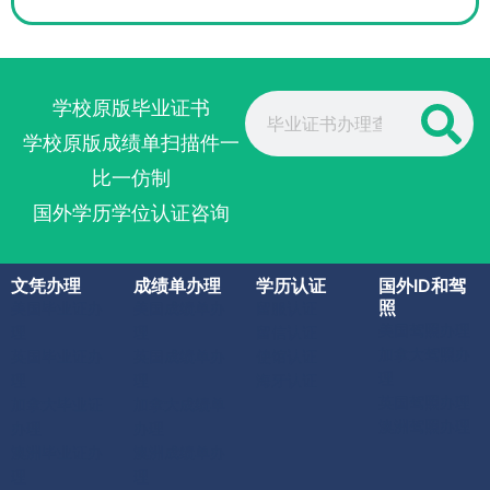
Search
学校原版毕业证书
学校原版成绩单扫描件一
比一仿制
国外学历学位认证咨询
文凭办理
成绩单办理
学历认证
国外ID和驾
照
美国毕业证办
美国成绩单办
留服认证
美国驾照办理
理
理
留信认证
加拿大驾照办
英国毕业证办
英国成绩单办
使馆认证
理
理
理
海牙认证
英国驾照办理
加拿大毕业证
加拿大成绩单
澳洲驾照办理
办理
办理
澳洲毕业证办
澳洲成绩单办
理
理