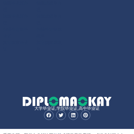
德国毕业证办
德国成绩单办
理
理
法国毕业证办
法国成绩单办
理
理
扫描件定制毕
扫描件定制成
业证
绩单
其它国家毕业
其它国家成绩
证
单
大学毕业证,学院毕业证,高中毕业证
F
T
L
P
a
w
i
i
c
i
n
n
e
t
k
t
b
t
e
e