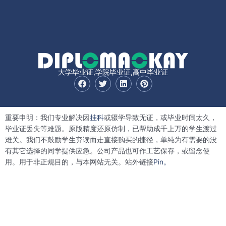
大学毕业证,学院毕业证,高中毕业证
F
T
L
P
a
w
i
i
c
i
n
n
e
t
k
t
b
t
e
e
重要申明：我们专业解决因
挂科
或辍学导致无证，或毕业时间太久，
o
e
d
r
o
r
i
e
毕业证丢失等难题。原版精度还原仿制，已帮助成千上万的学生渡过
k
n
s
难关。我们不鼓励学生弃读而走直接购买的捷径，单纯为有需要的没
t
有其它选择的同学提供应急。公司产品也可作工艺保存，或留念使
用。用于非正规目的，与本网站无关。站外链接
Pin。