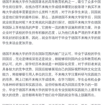
德国不来梅大学作为德国著名的高等教育机构之一，吸引了众多中国
学生前往留学。在线办理不来梅大学成绩单哪里比较靠谱？购买不来
梅大学成绩单需要提供什么资料？然而，对于许多学生来说，回国就
业是他们留学的最终目标。那么，选择德国不来梅大学留学后，回国
就业前景如何呢？本文将就此问题进行探讨。德国不来梅大学在德国
和国际上享有较高的声誉，它拥有一流的教学设施和师资力量。许多
企业对于该校的学生持有积极的态度，认为他们具备严谨的学术素养
和良好的职业素养。因此，就业市场对于毕业于德国不来梅大学的留
学生来说会更加开放。
德国不来梅大学的学历在国际范围内被广泛认可。毕业于该校的学生
回国后，无论是继续深造还是就业，都能够得到国内企业和教育机构
的认可。此外，留学经历本身就是一种国际化背景，对于求职者来说
具备较大的竞争优势。回国后能够展现自己的国际视野和跨文化交流
能力，将能够吸引用人单位的注意。不来梅大学注重科研与实践能力
的培养。网上订购不来梅大学成绩单。在学习期间，学生会有机会参
与各种科研项目和实践活动。这些经验将成为回国后竞争力的一部
分。毕业于德国不来梅大学的留学生在专业技能和实践能力上通常有
较大的优势，这些都将有助于他们在中国的就业市场上脱颖而出。