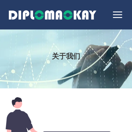
跳
Main
至
Menu
内
容
关于我们