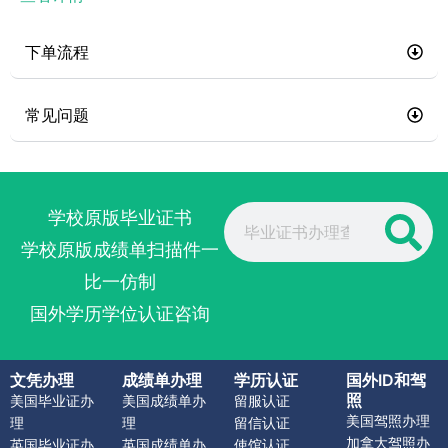
下单流程
常见问题
Search
学校原版毕业证书
学校原版成绩单扫描件一
比一仿制
国外学历学位认证咨询
文凭办理
成绩单办理
学历认证
国外ID和驾
照
美国毕业证办
美国成绩单办
留服认证
美国驾照办理
理
理
留信认证
加拿大驾照办
英国毕业证办
英国成绩单办
使馆认证